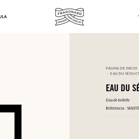
ULA
los.
PÁGINA DE INICIO
EAU DU SÉDUC
INICIAR SESIÓN
EAU DU S
Eau de toilette
INICIAR SESIÓN
INICIAR SESIÓN
INICIAR SESIÓN
Referencia : MAS