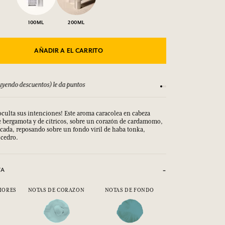
100ML
200ML
AÑADIR A EL CARRITO
yendo descuentos) le da puntos
Consulta nuestros T
culta sus intenciones! Este aroma caracolea en cabeza
e bergamota y de cítricos, sobre un corazón de cardamomo,
cada, reposando sobre un fondo viril de haba tonka,
 cedro.
VA
IORES
NOTAS DE CORAZON
NOTAS DE FONDO