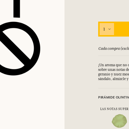
1
bolsado hasta 15 días
Cada compra (exclu
¡Un aroma que no o
sobre unas notas d
geranio y nuez mos
sándalo, almizcle y
PIRÁMIDE OLFATI
LAS NOTAS SUPER