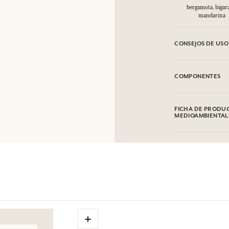
bergamota, bigar
mandarina
CONSEJOS DE USO
INFLAMABLE: No va
COMPONENTES
Alcohol denat (SD 
Linalool, Coumarin,
FICHA DE PRODUC
ser objeto de modi
MEDIOAMBIENTAL
+