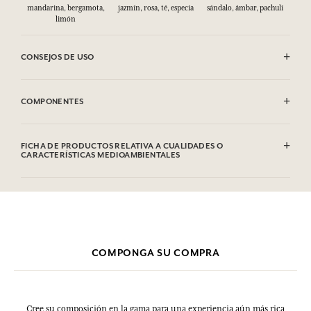
mandarina, bergamota,
jazmín, rosa, té, especia
sándalo, ámbar, pachulí
limón
CONSEJOS DE USO
INFLAMABLE: No vaporizar hacia una llama.
COMPONENTES
Alcohol denat. (SD Alcohol 39C), Parfum (Fragrance), Aqua (Water),
Limonene, Linalool, Coumarin, Citronellol, Citral, Geraniol. Esta
FICHA DE PRODUCTOS RELATIVA A CUALIDADES O
lista puede ser objeto de modificaciones. Consultar el embalaje del
CARACTERÍSTICAS MEDIOAMBIENTALES
producto comprado.
COMPONGA SU COMPRA
Cree su composición en la gama para una experiencia aún más rica