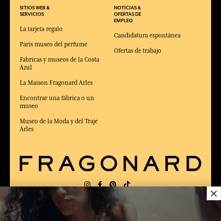
SITIOS WEB &
NOTICIAS &
SERVICIOS
OFERTAS DE
EMPLEO
La tarjeta regalo
Candidatura espontánea
Paris museo del perfume
Ofertas de trabajo
Fabricas y museos de la Costa
Azul
La Maison Fragonard Arles
Encontrar una fábrica o un
museo
Museo de la Moda y del Traje
Arles
×
ENTREGA:
US
IDIOMA:
ES