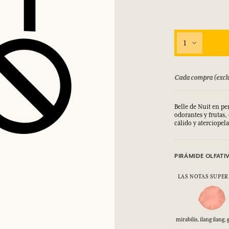
1
bolsado hasta 15 días
Cada compra (exclu
Belle de Nuit en p
odorantes y frutas
cálido y aterciopel
PIRÁMIDE OLFATI
LAS NOTAS SUPER
mirabilis, ilang ilang,