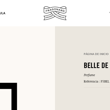
ULA
los.
PÁGINA DE INICIO
INICIAR SESIÓN
BELLE DE
Perfume
INICIAR SESIÓN
INICIAR SESIÓN
INICIAR SESIÓN
Referencia : F5BEL