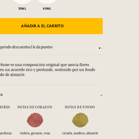
30ML
60ML
AÑADIR A EL CARRITO
yendo descuentos) le da puntos
Consulta nuestros T
erfume es una composición original que asocia flores
, en un acuerdo rico y profundo, sostenido por un fondo
ado de almizcle.
VA
IORES
NOTAS DE CORAZON
NOTAS DE FONDO
 gardenia
violeta, geranio, rosa
ciruela, madera, almizcle