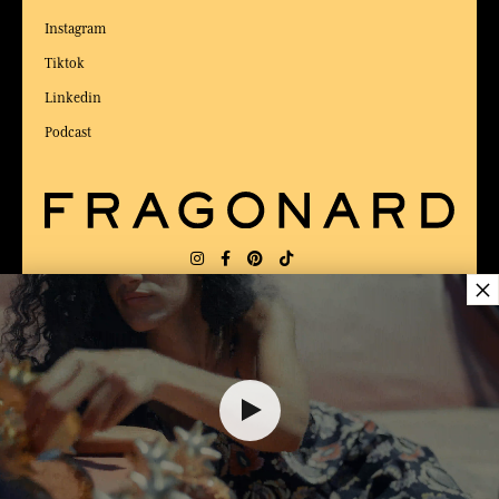
Instagram
Tiktok
Linkedin
Podcast
×
LIEFERUNG:
US
SPRACHE:
DE
$ 70.00
ZUM BESTEN ONLINE-COMMERCE-SITE
2025 vom Magazin Capital gewählt