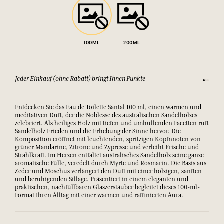
100ML
200ML
Jeder Einkauf (ohne Rabatt) bringt Ihnen Punkte
Sehen Si
Entdecken Sie das Eau de Toilette Santal 100 ml, einen warmen und
meditativen Duft, der die Noblesse des australischen Sandelholzes
zelebriert. Als heiliges Holz mit tiefen und umhüllenden Facetten ruft
Sandelholz Frieden und die Erhebung der Sinne hervor. Die
Komposition eröffnet mit leuchtenden, spritzigen Kopfnnoten von
grüner Mandarine, Zitrone und Zypresse und verleiht Frische und
Strahlkraft. Im Herzen entfaltet australisches Sandelholz seine ganze
aromatische Fülle, veredelt durch Myrte und Rosmarin. Die Basis aus
Zeder und Moschus verlängert den Duft mit einer holzigen, sanften
und beruhigenden Sillage. Präsentiert in einem eleganten und
praktischen, nachfüllbaren Glaszerstäuber begleitet dieses 100-ml-
Format Ihren Alltag mit einer warmen und raffinierten Aura.