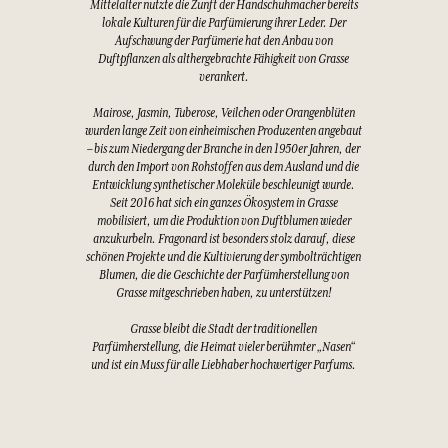
Mittelalter nutzte die Zunft der Handschuhmacher bereits
lokale Kulturen für die Parfümierung ihrer Leder. Der
Aufschwung der Parfümerie hat den Anbau von
Duftpflanzen als althergebrachte Fähigkeit von Grasse
verankert.
Mairose, Jasmin, Tuberose, Veilchen oder Orangenblüten
wurden lange Zeit von einheimischen Produzenten angebaut
– bis zum Niedergang der Branche in den 1950er Jahren, der
durch den Import von Rohstoffen aus dem Ausland und die
Entwicklung synthetischer Moleküle beschleunigt wurde.
Seit 2016 hat sich ein ganzes Ökosystem in Grasse
mobilisiert, um die Produktion von Duftblumen wieder
anzukurbeln. Fragonard ist besonders stolz darauf, diese
schönen Projekte und die Kultivierung der symbolträchtigen
Blumen, die die Geschichte der Parfümherstellung von
Grasse mitgeschrieben haben, zu unterstützen!
Grasse bleibt die Stadt der traditionellen
Parfümherstellung, die Heimat vieler berühmter „Nasen“
und ist ein Muss für alle Liebhaber hochwertiger Parfums.