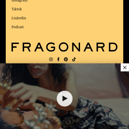
Instagram
Tiktok
Linkedin
Podcast
×
LIEFERUNG:
US
SPRACHE:
DE
$ 70.00
ZUM BESTEN ONLINE-COMMERCE-SITE
2025 vom Magazin Capital gewählt
DEM WARENKORB HINZUFÜGEN
1