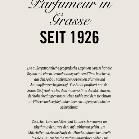
Parfümeur in
Grasse
SEIT 1926
Die außergewöhnliche geografische Lage von Grasse hat die
Region mit einem besonders angenehmen Klima beschenkt,
das den Anbau zahlreicher Arten von Blumen und
Aromapflanzen begünstigt. Die Stadt profitiert von der
Sonne Südfrankreichs, dem milden Klima des Mittelmeers,
der höhenbedingten nächtlichen Kühle und dem Reichtum
an Flüssen und verfügt daher über ein außergewöhnliches
Mikroklima.
Zwischen Land und Meer hat Grasse schon immer im
Rhythmus der Ernte der Parfümblumen gelebt. Im
Mittelalter nutzte die Zunft der Handschuhmacher bereits
lokale Kulturen für die Parfümierung ihrer Leder. Der