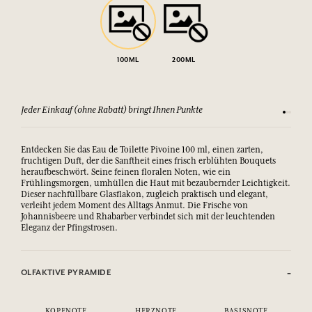
100ML
200ML
Jeder Einkauf (ohne Rabatt) bringt Ihnen Punkte
Sehen Si
Entdecken Sie das Eau de Toilette Pivoine 100 ml, einen zarten,
fruchtigen Duft, der die Sanftheit eines frisch erblühten Bouquets
heraufbeschwört. Seine feinen floralen Noten, wie ein
Frühlingsmorgen, umhüllen die Haut mit bezaubernder Leichtigkeit.
Dieser nachfüllbare Glasflakon, zugleich praktisch und elegant,
verleiht jedem Moment des Alltags Anmut. Die Frische von
Johannisbeere und Rhabarber verbindet sich mit der leuchtenden
Eleganz der Pfingstrosen.
OLFAKTIVE PYRAMIDE
KOPFNOTE
HERZNOTE
BASISNOTE