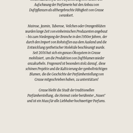
Aufschwung der Parfümerie hat den Anbau von
Duftpflanzen als althergebrachte Fähigkeit von Grasse
verankert.
Mairose, Jasmin, Tuberose, Veilchen oder Orangenblüten
wurden lange Zeit von einheimischen Produzenten angebaut
– bis zum Niedergang der Branche in den 1950er Jahren, der
durch den Import von Rohstoffen aus dem Ausland und die
Entwicklung synthetischer Moleküle beschleunigt wurde.
Seit 2016 hat sich ein ganzes Ökosystem in Grasse
mobilisiert, um die Produktion von Duftblumen wieder
anzukurbeln. Fragonard ist besonders stolz darauf, diese
schönen Projekte und die Kultivierung der symbolträchtigen
Blumen, die die Geschichte der Parfümherstellung von
Grasse mitgeschrieben haben, zu unterstützen!
Grasse bleibt die Stadt der traditionellen
Parfümherstellung, die Heimat vieler berühmter „Nasen“
und ist ein Muss für alle Liebhaber hochwertiger Parfums.