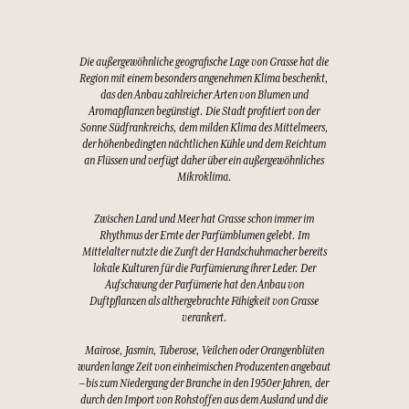
Die außergewöhnliche geografische Lage von Grasse hat die
Region mit einem besonders angenehmen Klima beschenkt,
das den Anbau zahlreicher Arten von Blumen und
Aromapflanzen begünstigt. Die Stadt profitiert von der
Sonne Südfrankreichs, dem milden Klima des Mittelmeers,
der höhenbedingten nächtlichen Kühle und dem Reichtum
an Flüssen und verfügt daher über ein außergewöhnliches
Mikroklima.
Zwischen Land und Meer hat Grasse schon immer im
Rhythmus der Ernte der Parfümblumen gelebt. Im
Mittelalter nutzte die Zunft der Handschuhmacher bereits
lokale Kulturen für die Parfümierung ihrer Leder. Der
Aufschwung der Parfümerie hat den Anbau von
Duftpflanzen als althergebrachte Fähigkeit von Grasse
verankert.
Mairose, Jasmin, Tuberose, Veilchen oder Orangenblüten
wurden lange Zeit von einheimischen Produzenten angebaut
– bis zum Niedergang der Branche in den 1950er Jahren, der
durch den Import von Rohstoffen aus dem Ausland und die