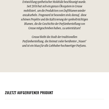
Entwicklung synthetischer Moleküle beschleunigt wurde.
Seit 2016 hat sich ein ganzes Ökosystem in Grasse
mobilisiert, um die Produktion von Duftblumen wieder
anzukurbeln. Fragonard ist besonders stolz darauf, diese
schönen Projekte und die Kultivierung der symbolträchtigen
Blumen, die die Geschichte der Parfümherstellung von
Grasse mitgeschrieben haben, zu unterstützen!
Grasse bleibt die Stadt der traditionellen
Parfümherstellung, die Heimat vieler berühmter „Nasen“
und ist ein Muss für alle Liebhaber hochwertiger Parfums.
ZULETZT AUFGERUFENER PRODUKT