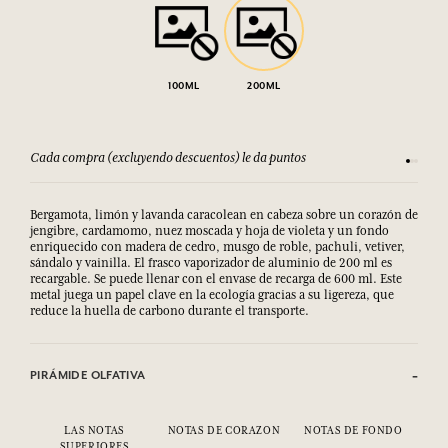
100ML
200ML
Cada compra (excluyendo descuentos) le da puntos
Consult
Bergamota, limón y lavanda caracolean en cabeza sobre un corazón de
jengibre, cardamomo, nuez moscada y hoja de violeta y un fondo
enriquecido con madera de cedro, musgo de roble, pachuli, vetiver,
sándalo y vainilla. El frasco vaporizador de aluminio de 200 ml es
recargable. Se puede llenar con el envase de recarga de 600 ml. Este
metal juega un papel clave en la ecología gracias a su ligereza, que
reduce la huella de carbono durante el transporte.
PIRÁMIDE OLFATIVA
LAS NOTAS
NOTAS DE CORAZON
NOTAS DE FONDO
SUPERIORES