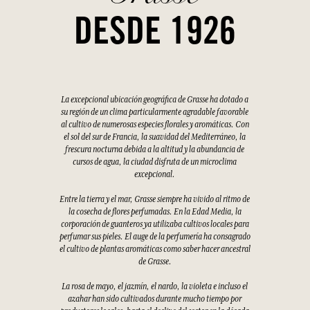
DESDE 1926
La excepcional ubicación geográfica de Grasse ha dotado a
su región de un clima particularmente agradable favorable
al cultivo de numerosas especies florales y aromáticas. Con
el sol del sur de Francia, la suavidad del Mediterráneo, la
frescura nocturna debida a la altitud y la abundancia de
cursos de agua, la ciudad disfruta de un microclima
excepcional.
Entre la tierra y el mar, Grasse siempre ha vivido al ritmo de
la cosecha de flores perfumadas. En la Edad Media, la
corporación de guanteros ya utilizaba cultivos locales para
perfumar sus pieles. El auge de la perfumería ha consagrado
el cultivo de plantas aromáticas como saber hacer ancestral
de Grasse.
La rosa de mayo, el jazmín, el nardo, la violeta e incluso el
azahar han sido cultivados durante mucho tiempo por