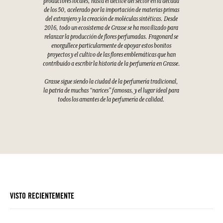
productores locales, hasta el declive del sector en la década
de los 50, acelerado por la importación de materias primas
del extranjero y la creación de moléculas sintéticas. Desde
2016, todo un ecosistema de Grasse se ha movilizado para
relanzar la producción de flores perfumadas. Fragonard se
enorgullece particularmente de apoyar estos bonitos
proyectos y el cultivo de las flores emblemáticas que han
contribuido a escribir la historia de la perfumería en Grasse.
Grasse sigue siendo la ciudad de la perfumería tradicional,
la patria de muchas “narices” famosas, y el lugar ideal para
todos los amantes de la perfumería de calidad.
VISTO RECIENTEMENTE