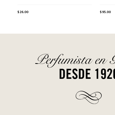
$ 26.00
$ 95.00
Perfumista en 
DESDE 192