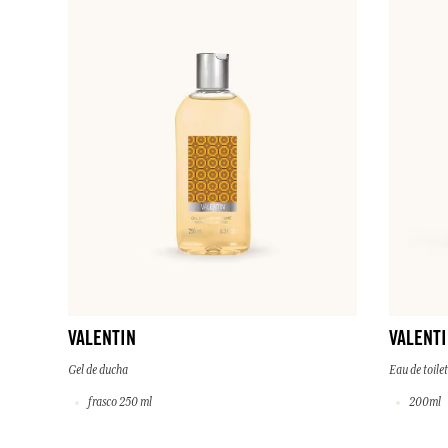
VALENTIN
VALENT
Gel de ducha
Eau de toilet
frasco 250 ml
200ml