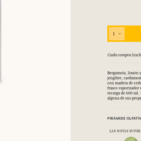
1
bolsado hasta 15 días
Cada compra (exclu
Bergamota, limón y
jengibre, cardamom
con madera de cedro
frasco vaporizador 
recarga de 600 ml. 
alguna de sus prop
PIRÁMIDE OLFATI
LAS NOTAS SUPER