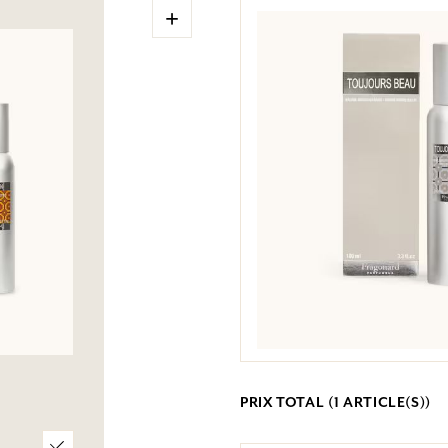
+
PRIX TOTAL (
1
ARTICLE(S))