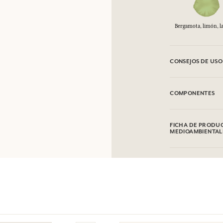
Bergamota, limón, l
CONSEJOS DE USO
INFLAMABLE: No va
COMPONENTES
Alcohol denat (SD 
Linalool, Coumarin
FICHA DE PRODUC
Extract, Citral, Ge
MEDIOAMBIENTAL
ser objeto de modi
Tabla de información
Por favor, consulte
clic aquí
.