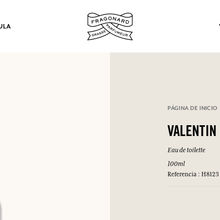
ULA
los.
PÁGINA DE INICIO
INICIAR SESIÓN
VALENTIN
Eau de toilette
INICIAR SESIÓN
INICIAR SESIÓN
INICIAR SESIÓN
100ml
Referencia : H8123