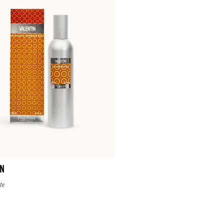
IN
te