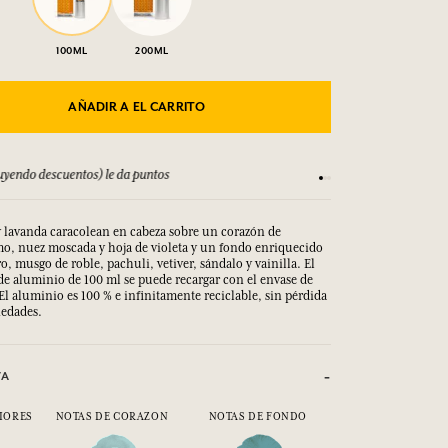
100ML
200ML
AÑADIR A EL CARRITO
yendo descuentos) le da puntos
Consulta nuestros T
 lavanda caracolean en cabeza sobre un corazón de
o, nuez moscada y hoja de violeta y un fondo enriquecido
, musgo de roble, pachuli, vetiver, sándalo y vainilla. El
de aluminio de 100 ml se puede recargar con el envase de
El aluminio es 100 % e infinitamente reciclable, sin pérdida
iedades.
VA
IORES
NOTAS DE CORAZON
NOTAS DE FONDO