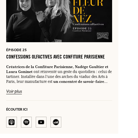
ÉPISODE 25
CONFESSIONS OLFACTIVES AVEC CONFITURE PARISIENNE
Créatrices de la Confiture Parisienne, Nadège Gaultier et
Laura Goninet
ont réinventé un geste du quotidien : celui de
tartiner. Installée dans l’une des arches du viaduc des Arts à
un concentré de savoir-faire
Paris, leur manufacture est
artisanal agrémenté d’une pincée créative et d’une joyeuse
Voir plus
liberté.
Des ingrédients qui nous ont immédiatement plu
collaboration
chez Fragonard et ont donné lieu à notre
hautement fruitée et olfactive.
Pendant que nous
se fabrique la confiture Fragonard.
parlons,
Nadège et
ÉCOUTER ICI
Laura l’ont imaginé autour de la mandarine et de la fleur
d’oranger. Un mariage olfactif et gustatif extrêmement
addictif, et toute en élégance car il est proposé dans un coffret
inspiré d’une ancienne boîte à poudre de nos collections, lui-
même décorée de motifs provençaux ! Dans cet épisode,
Nadège et Laura nous partagent la naissance de Confiture