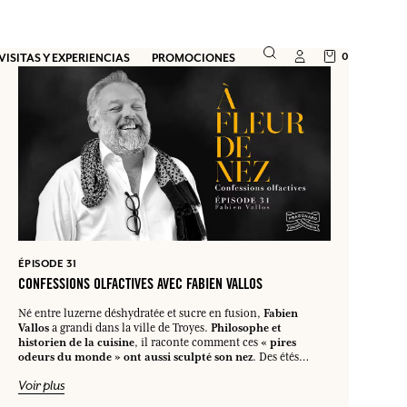
0
VISITAS Y EXPERIENCIAS
PROMOCIONES
ÉPISODE 31
CONFESSIONS OLFACTIVES AVEC FABIEN VALLOS
Fabien
Né entre luzerne déshydratée et sucre en fusion,
Vallos
Philosophe et
a grandi dans la ville de Troyes.
historien de la cuisine
« pires
, il raconte comment ces
odeurs du monde » ont aussi sculpté son nez
. Des étés
ardéchois parfumés aux figuiers aux effluves urbaines du
Voir plus
métro parisien, puis aux notes de chou pourri et de jasmin
d’Arles, Fabien Vallos tisse une cartographie sensorielle sans