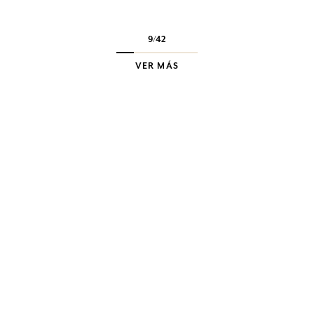
ancien ou les matières qu’il aime toucher, sentir. Avec lui,
l’architecture devient un art sensoriel total.
9
/
42
VER MÁS