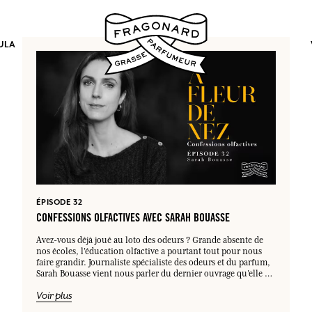
ULA
los.
INICIAR SESIÓN
ÉPISODE 32
CONFESSIONS OLFACTIVES AVEC SARAH BOUASSE
INICIAR SESIÓN
INICIAR SESIÓN
INICIAR SESIÓN
Avez-vous déjà joué au loto des odeurs ? Grande absente de
nos écoles, l’éducation olfactive a pourtant tout pour nous
faire grandir. Journaliste spécialiste des odeurs et du parfum,
Sarah Bouasse vient nous parler du dernier ouvrage qu’elle a
le Manuel d’éveil
dirigé avec l’association Nez en Herbe :
Voir plus
olfactif pour petits et grands
, publié aux Éditions Nez.