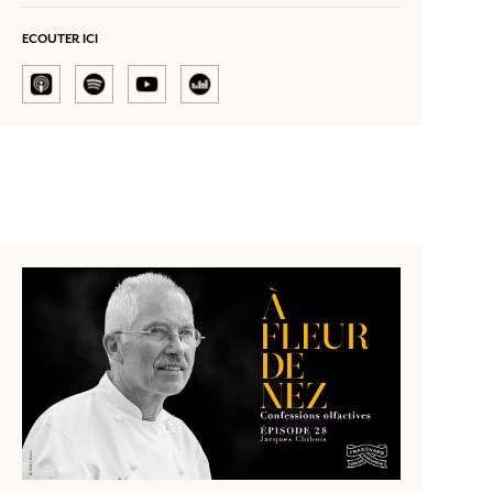
Spontané, son nez a un franc parlé qui ne vous
détour.
laissera pas indifférent.
Le goût pour la cuisine, il l’a hérité
ECOUTER ICI
de sa grand-mère dont les tartes aux abricots apaisaient les
explique comment cet apprentissage silencieux
colères, et
l’a conduit à envisager le banquet comme une œuvre
d’art.
il remet au goût du
Accompagné de ses philosophes,
jour les banquets en ambigu du XVII? siècle,
qui
permettaient l’interaction et la conversation, car il sait la
puissance des odeurs pour réveiller la mémoire, la pensée et
l’intensité du monde.