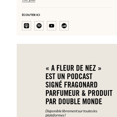
migrations et de métissages
qui s’y cachent. Son regard de
chercheur est couplé à celui de fin gourmet, curieux du
monde. Nous revenons sur toutes ces saveurs et odeurs qui
ÉCOUTER ICI
ont teinté sa carrière, mais aussi son enfance. Celles des vieux
ses nombreux
livres, qui ont forgé son imaginaire, ou encore
voyages qui l’ont conduit notamment en Turquie, où il a
vécu plusieurs années.
Pierre Raffard a un don, celui de lire
nous voyagerons de
le monde à travers ses odeurs. Ensemble,
Fès à Séoul, en passant par Ürümqi.
« A FLEUR DE NEZ »
EST UN PODCAST
SIGNÉ FRAGONARD
PARFUMEUR & PRODUIT
PAR DOUBLE MONDE
Disponible librement sur toutes les
plateformes !