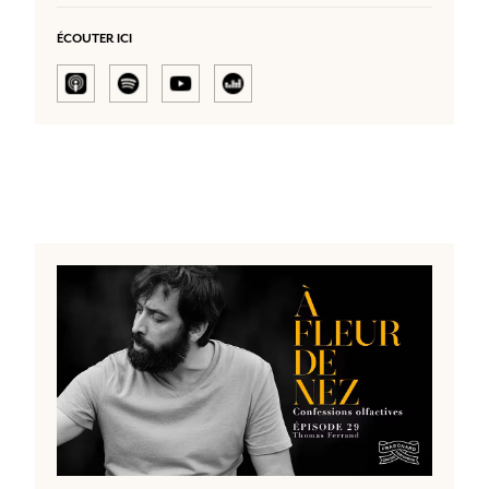
Ayant grandi dans un quartier coloré de Paris où se côtoient
les odeurs du monde entier – manioc, maïs chaud, épices –
ÉCOUTER ICI
elle a éduqué son nez et sa curiosité dès son plus jeune âge.
l’odorat favorise les apprentissages,
Convaincue que
développe l’attention et la mémoire,
elle milite depuis plus
de dix ans pour que l’olfaction intègre les programmes
éducatifs. Du pin chauffé au soleil au petit matin de mai, en
passant par l’oignon qui rissole, Sarah Bouasse nous ouvre
une cartographie sensible et vibrante de son monde olfactif.