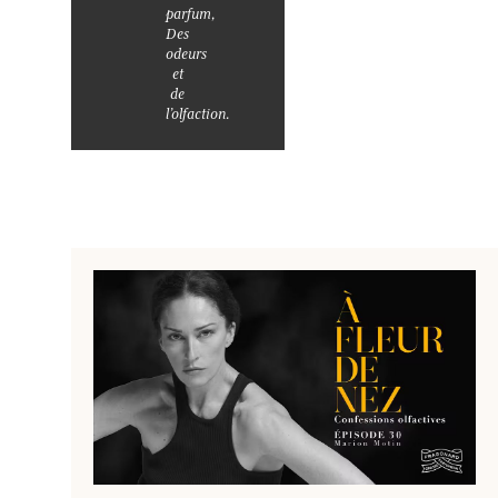
parfum,
Des
odeurs
et
de
l’olfaction.