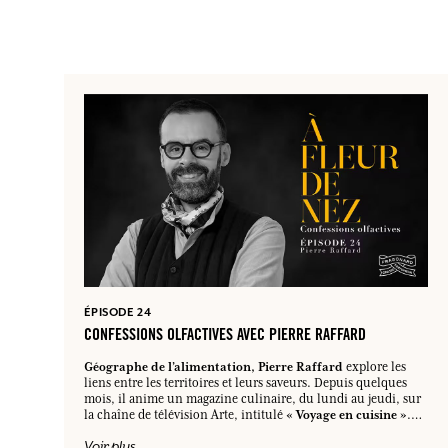
nous vous proposons de découvrir les souvenirs d’enfance
d’Alexis, ses inspirations et influences, son parcours atypique
de parfumeur, de la forêt de Compiègne à la lumière
azuréenne, en passant par Soulages et le gâteau au chocolat.
ÉPISODE 24
CONFESSIONS OLFACTIVES AVEC PIERRE RAFFARD
Géographe de l’alimentation, Pierre Raffard
explore les
liens entre les territoires et leurs saveurs. Depuis quelques
mois, il anime un magazine culinaire, du lundi au jeudi, sur
« Voyage en cuisine »
la chaîne de télévision Arte, intitulé
.
odyssée culinaire
Véritable
, son émission décortique ce que
Voir plus
pour nous raconter les histoires de
nous mangeons