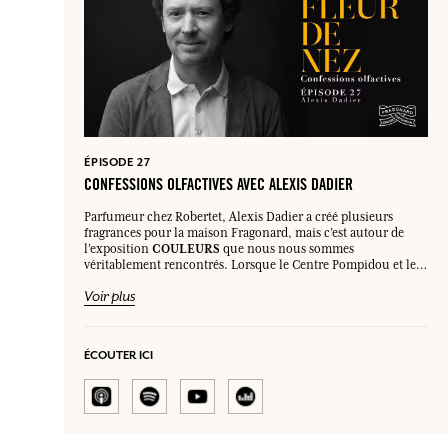
ÉPISODE 27
CONFESSIONS OLFACTIVES AVEC ALEXIS DADIER
Parfumeur chez Robertet, Alexis Dadier a créé plusieurs
fragrances pour la maison Fragonard, mais c’est autour de
COULEURS
l’exposition
que nous nous sommes
véritablement rencontrés. Lorsque le Centre Pompidou et le
Grimaldi Forum viennent dans nos bureaux pour nous parler
Voir plus
projet d’exposition synesthésique
de leur
, rapidement le
Son imaginaire, sa poésie
nom d’Alexis Dadier s’impose.
naturelle et son goût pour la musique
forment une
idéale pour la
créativité qui lui est propre et nous paraît
ÉCOUTER ICI
réalisation de ce projet hors du commun
les
: imaginer
odeurs de 7 couleurs
. Après de longues discussions,
interrogations, aller-retours, ensemble nous avons déterminé
ce que devait sentir le
- de manière totalement subjective -
rouge, le rose, le jaune, le vert, le bleu, le noir et le blanc
.
olfactivement coloré
Avant de plonger dans cet exercice
,