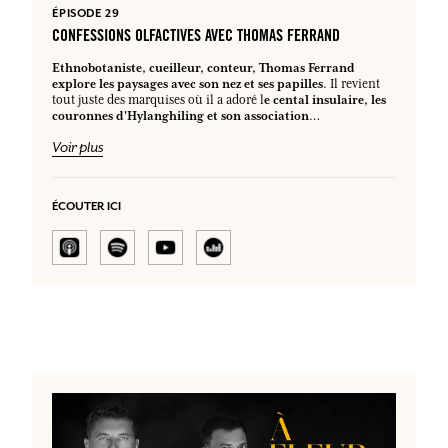
ÉPISODE 29
CONFESSIONS OLFACTIVES AVEC THOMAS FERRAND
Ethnobotaniste, cueilleur, conteur, Thomas Ferrand
explore les paysages avec son nez et ses papilles
. Il revient
e cental insulaire, les
tout juste des marquises où il a adoré l
couronnes d'Hylanghiling et son association
Monoeuil.
"mauvaises
Mais ce sont surtout nos plantes dites
Voir plus
hermes"
qu'il réhabilite. La benoîturbaine au parfum de
girofle, la berce odorante aux arômes de pamplemousse ou
encore le mélilot aux accents de fève tonka. Son ambition
prouver que la flore sauvage de nos forêts n'a rien à
:
ÉCOUTER ICI
envier aux épices du bout du monde et qu'elle pourrait
bien être une alternative décarbonée de notre cuisine de
demain.
Une balade sensorielle à la découverte de nos trésors
oubliés.