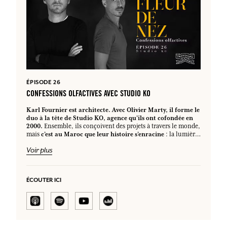
ÉPISODE 26
CONFESSIONS OLFACTIVES AVEC STUDIO KO
Karl Fournier est architecte. Avec Olivier Marty, il forme le
duo à la tête de Studio KO, agence qu’ils ont cofondée en
2000.
Ensemble, ils conçoivent des projets à travers le monde,
c’est au Maroc que leur histoire s’enracine
mais
: la lumière,
les couleurs, les matières et surtout les odeurs de ce pays les
Voir plus
C’est aussi à eux que Fragonard a
inspirent depuis toujours.
confié la réhabilitation du futur musée de la Mode et du
Costume, à Arles.
Une renaissance architecturale
spectaculaire, pensée dans le respect du bâti des XVIIe et
ÉCOUTER ICI
la vision contemporaine si
XVIIIe siècles, et enrichie par
singulière de Studio KO.
Ce nouveau musée accueille la
magnifique collection de costumes arlésiens acquise par la
Karl évoque ses
maison Fragonard. Dans cet épisode,
souvenirs olfactifs les plus vifs,
de la pinède de Calvi à
l’immortelle corse,
en passant par les effluves d’un parquet