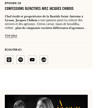
ÉPISODE 28
CONFESSIONS OLFACTIVES AVEC JACQUES CHIBOIS
Chef étoilé et propriétaire de la Bastide Saint-Antoine à
Grasse, Jacques Chibois
a une passion pour la culture des
oliviers et des agrumes. Citron caviar, main de bouddha,
plus de cinquante variétés différentes d’agrumes
cédrat :
poussent sur ses terres,
et il les connaît toutes par leur
Voir plus
spécificités
parfum, sans parler évidemment de leurs
gustatives.
Lorsque Fragonard imagine l’eau de toilette “Fleur
de Citronnier”, il nous fallait absolument visiter son jardin.
Se promener avec Jacques au milieu de ses arbres
ÉCOUTER ICI
c’est régaler tous ses sens à la fois.
fruitiers,
Il partage sa
passant de la fleur au
passion avec une telle générosité,
fruit et du parfum à la cuisine sans distinction.
Une
rencontre inspirante à découvrir dans notre dernier épisode
souvenirs
pour pénétrer son monde merveilleux faits de
olfactifs et d’anecdotes savoureuses.