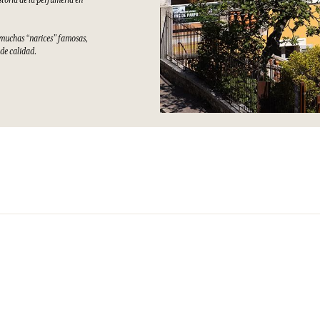
storia de la perfumería en
e muchas “narices” famosas,
 de calidad.