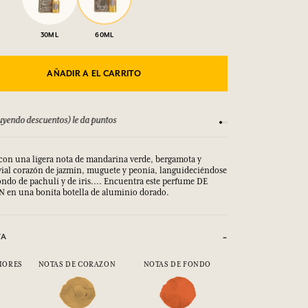
30ML
60ML
AÑADIR A EL CARRITO
yendo descuentos) le da puntos
Consulta nuestros T
e con una ligera nota de mandarina verde, bergamota y
vial corazón de jazmín, muguete y peonía, languideciéndose
ndo de pachulí y de iris.... Encuentra este perfume DE
n una bonita botella de aluminio dorado.
VA
IORES
NOTAS DE CORAZON
NOTAS DE FONDO