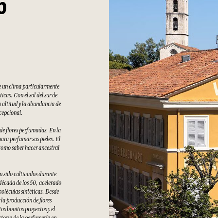
6
e un clima particularmente
cas. Con el sol del sur de
 altitud y la abundancia de
xcepcional.
 de flores perfumadas. En la
ara perfumar sus pieles. El
como saber hacer ancestral
an sido cultivados durante
 década de los 50, acelerado
moléculas sintéticas. Desde
la producción de flores
s bonitos proyectos y el