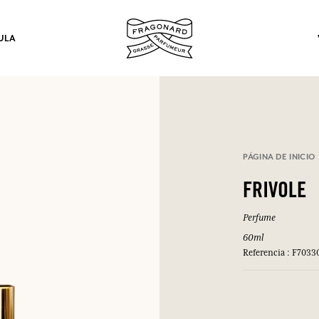
ULA
los.
PÁGINA DE INICIO
INICIAR SESIÓN
FRIVOLE
Perfume
INICIAR SESIÓN
INICIAR SESIÓN
INICIAR SESIÓN
60ml
Referencia : F7033