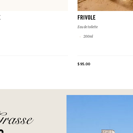
E
FRIVOLE
Eau de toilette
200ml
$ 95.00
Grasse