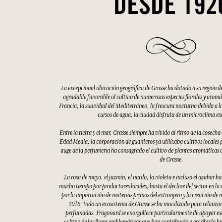
DESDE 192
La excepcional ubicación geográfica de Grasse ha dotado a su región d
agradable favorable al cultivo de numerosas especies florales y aromáti
Francia, la suavidad del Mediterráneo, la frescura nocturna debida a la
cursos de agua, la ciudad disfruta de un microclima e
Entre la tierra y el mar, Grasse siempre ha vivido al ritmo de la cosecha
Edad Media, la corporación de guanteros ya utilizaba cultivos locales p
auge de la perfumería ha consagrado el cultivo de plantas aromáticas 
de Grasse.
La rosa de mayo, el jazmín, el nardo, la violeta e incluso el azahar h
mucho tiempo por productores locales, hasta el declive del sector en la
por la importación de materias primas del extranjero y la creación de 
2016, todo un ecosistema de Grasse se ha movilizado para relanzar 
perfumadas. Fragonard se enorgullece particularmente de apoyar esto