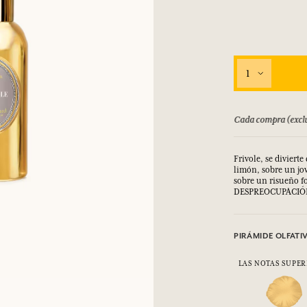
1
bolsado hasta 15 días
Cada compra (exclu
Frivole, se diviert
limón, sobre un jo
sobre un risueño fo
DESPREOCUPACIÓN e
PIRÁMIDE OLFATI
LAS NOTAS SUPER