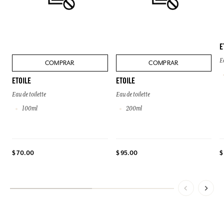
E
E
COMPRAR
COMPRAR
ETOILE
ETOILE
Eau de toilette
Eau de toilette
100ml
200ml
$ 70.00
$ 95.00
$