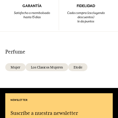
GARANTÍA
FIDELIDAD
Satisfecho o reembolsado
Cada compra (excluyendo
hasta 15 días
descuentos)
le da puntos
Perfume
Mujer
Los Clasicos Mujeres
Etoile
NEWSLETTER
Suscríbe a nuestra newsletter