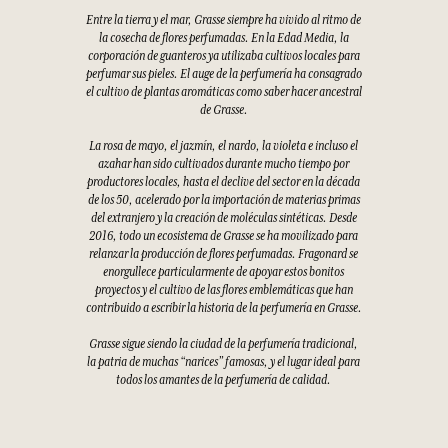
Entre la tierra y el mar, Grasse siempre ha vivido al ritmo de
la cosecha de flores perfumadas. En la Edad Media, la
corporación de guanteros ya utilizaba cultivos locales para
perfumar sus pieles. El auge de la perfumería ha consagrado
el cultivo de plantas aromáticas como saber hacer ancestral
de Grasse.
La rosa de mayo, el jazmín, el nardo, la violeta e incluso el
azahar han sido cultivados durante mucho tiempo por
productores locales, hasta el declive del sector en la década
de los 50, acelerado por la importación de materias primas
del extranjero y la creación de moléculas sintéticas. Desde
2016, todo un ecosistema de Grasse se ha movilizado para
relanzar la producción de flores perfumadas. Fragonard se
enorgullece particularmente de apoyar estos bonitos
proyectos y el cultivo de las flores emblemáticas que han
contribuido a escribir la historia de la perfumería en Grasse.
Grasse sigue siendo la ciudad de la perfumería tradicional,
la patria de muchas “narices” famosas, y el lugar ideal para
todos los amantes de la perfumería de calidad.