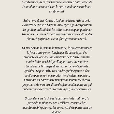
Méditerranée, de la fraîcheur nocturne liée à l'altitude et de
l'abondance de cours d'eau, la cité connaît un microclimat
exceptionnel.
Entre terre et mer, Grasse a toujours vécu au rythme de la
cueillette des fleurs à parfum. Au Moyen Âge la corporation
des gantiers utilisait déjà les cultures locales pour parfumer
leurs cuirs. L’essor de la parfumerie a consacré la culture des
plantes à parfum en savoir-faire grassois ancestral.
La rose de mai, le jasmin, la tubéreuse, la violette ou encore
la fleur d’oranger ont longtemps été cultivés par des
producteurs locaux - jusqu’au déclin de la filière, dans les
années 1950, accéléré par l’importation des matières
premières de l’étranger et la création des molécules de
synthèse. Depuis 2016, tout un écosystème grassois s’est
mobilisé pour relancer la production des fleurs à parfum.
Fragonard est particulièrement fier de soutenir ces beaux
projets et de la mise en culture des fleurs emblématiques qui
ont contribué à écrire l’histoire de la parfumerie grassoise !
Grasse demeure la cité de la parfumerie de tradition, la
patrie de nombreux « nez » célèbres, et reste le lieu
incontournable pour tous les amoureux de la parfumerie de
qualité.