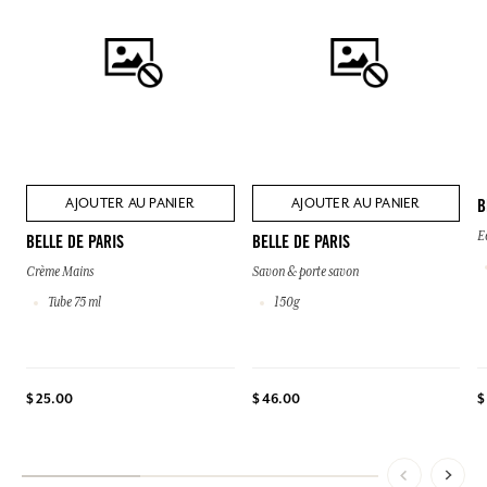
AJOUTER AU PANIER
AJOUTER AU PANIER
B
E
BELLE DE PARIS
BELLE DE PARIS
Crème Mains
Savon & porte savon
Tube 75 ml
150g
$
$ 25.00
$ 46.00