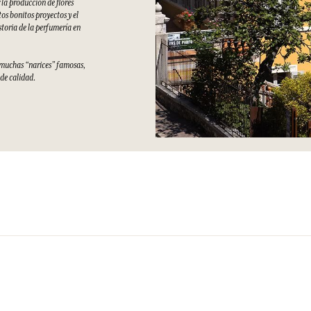
la producción de flores
s bonitos proyectos y el
storia de la perfumería en
e muchas “narices” famosas,
 de calidad.