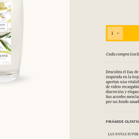
1
bolsado hasta 15 días
Cada compra (exclu
Descubra el Eau de 
inspirada en la hoj
aportan una vitalid
de vidrio recargabl
discreción y elega
Sus acordes mezcla
por un fondo amad
PIRÁMIDE OLFATI
LAS NOTAS SUPER