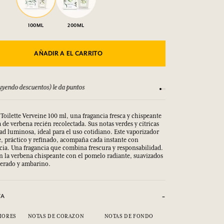
100ML
200ML
AÑADIR A EL CARRITO
yendo descuentos) le da puntos
Consulta nuestros T
Toilette Verveine 100 ml, una fragancia fresca y chispeante
a de verbena recién recolectada. Sus notas verdes y cítricas
ad luminosa, ideal para el uso cotidiano. Este vaporizador
e, práctico y refinado, acompaña cada instante con
ncia. Una fragancia que combina frescura y responsabilidad.
n la verbena chispeante con el pomelo radiante, suavizados
erado y ambarino.
VA
IORES
NOTAS DE CORAZON
NOTAS DE FONDO