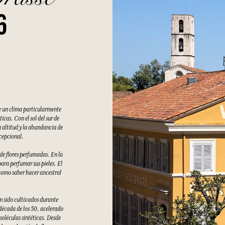
6
e un clima particularmente
cas. Con el sol del sur de
 altitud y la abundancia de
xcepcional.
 de flores perfumadas. En la
ara perfumar sus pieles. El
como saber hacer ancestral
an sido cultivados durante
 década de los 50, acelerado
moléculas sintéticas. Desde