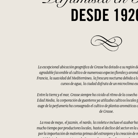
DESDE 192
La excepcional ubicación geográfica de Grasse ha dotado a su región d
agradable favorable al cultivo de numerosas especies florales y aromáti
Francia, la suavidad del Mediterráneo, la frescura nocturna debida a la
cursos de agua, la ciudad disfruta de un microclima e
Entre la tierra y el mar, Grasse siempre ha vivido al ritmo de la cosecha
Edad Media, la corporación de guanteros ya utilizaba cultivos locales p
auge de la perfumería ha consagrado el cultivo de plantas aromáticas 
de Grasse.
La rosa de mayo, el jazmín, el nardo, la violeta e incluso el azahar h
mucho tiempo por productores locales, hasta el declive del sector en la
por la importación de materias primas del extranjero y la creación de 