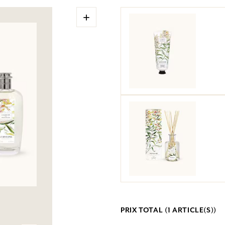
+
PRIX TOTAL (
1
ARTICLE(S))