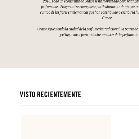
2016, todo un ecosistema de Grasse se ha movilizado para relanzar 
perfumadas. Fragonard se enorgullece particularmente de apoyar esto
cultivo de las flores emblemáticas que han contribuido a escribir la hi
Grasse.
Grasse sigue siendo la ciudad de la perfumería tradicional, la patria d
y el lugar ideal para todos los amantes de la perfumería
VISTO RECIENTEMENTE