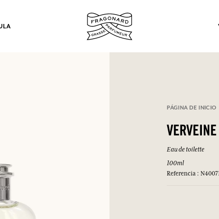
ULA
los.
PÁGINA DE INICIO
INICIAR SESIÓN
VERVEINE
Eau de toilette
INICIAR SESIÓN
INICIAR SESIÓN
INICIAR SESIÓN
100ml
Referencia : N4007