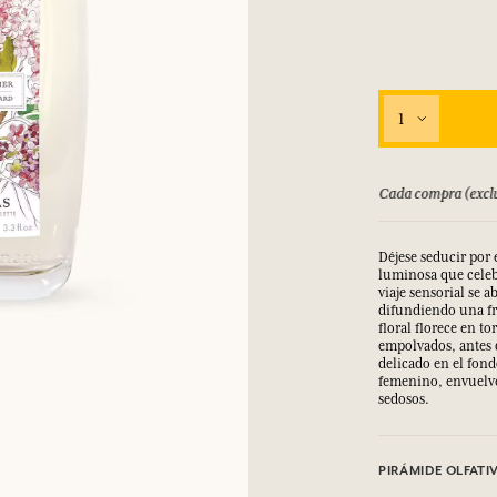
1
bolsado hasta 15 días
Cada compra (exclu
Déjese seducir por e
luminosa que celeb
viaje sensorial se 
difundiendo una fre
floral florece en t
empolvados, antes d
delicado en el fond
femenino, envuelve 
sedosos.
PIRÁMIDE OLFATI