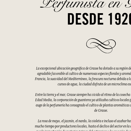
Perfumista en 
DESDE 192
La excepcional ubicación geográfica de Grasse ha dotado a su región d
agradable favorable al cultivo de numerosas especies florales y aromáti
Francia, la suavidad del Mediterráneo, la frescura nocturna debida a la
cursos de agua, la ciudad disfruta de un microclima e
Entre la tierra y el mar, Grasse siempre ha vivido al ritmo de la cosecha
Edad Media, la corporación de guanteros ya utilizaba cultivos locales p
auge de la perfumería ha consagrado el cultivo de plantas aromáticas 
de Grasse.
La rosa de mayo, el jazmín, el nardo, la violeta e incluso el azahar h
mucho tiempo por productores locales, hasta el declive del sector en la