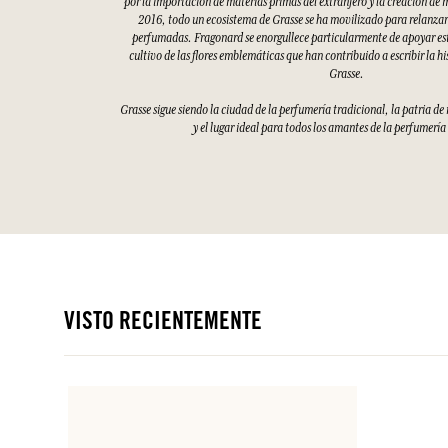
por la importación de materias primas del extranjero y la creación de 
2016, todo un ecosistema de Grasse se ha movilizado para relanzar 
perfumadas. Fragonard se enorgullece particularmente de apoyar esto
cultivo de las flores emblemáticas que han contribuido a escribir la hi
Grasse.
Grasse sigue siendo la ciudad de la perfumería tradicional, la patria d
y el lugar ideal para todos los amantes de la perfumería
VISTO RECIENTEMENTE