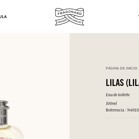
ULA
los.
PÁGINA DE INICIO
INICIAR SESIÓN
LILAS (LIL
Eau de toilette
INICIAR SESIÓN
INICIAR SESIÓN
INICIAR SESIÓN
100ml
Referencia : N4021