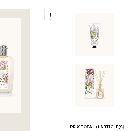
+
PRIX TOTAL (
1
ARTICLE(S))