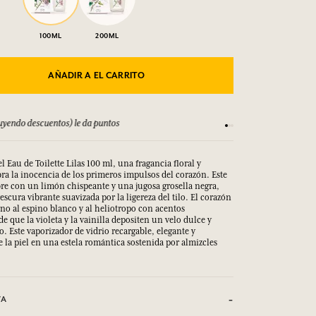
100ML
200ML
AÑADIR A EL CARRITO
yendo descuentos) le da puntos
Consulta nuestros T
l Eau de Toilette Lilas 100 ml, una fragancia floral y
ra la inocencia de los primeros impulsos del corazón. Este
abre con un limón chispeante y una jugosa grosella negra,
scura vibrante suavizada por la ligereza del tilo. El corazón
orno al espino blanco y al heliotropo con acentos
e que la violeta y la vainilla depositen un velo dulce y
o. Este vaporizador de vidrio recargable, elegante y
la piel en una estela romántica sostenida por almizcles
VA