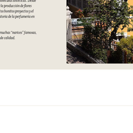
moléculas sintéticas. Desde
la producción de flores
s bonitos proyectos y el
storia de la perfumería en
e muchas “narices” famosas,
 de calidad.