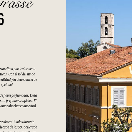
Grasse
6
e un clima particularmente
cas. Con el sol del sur de
 altitud y la abundancia de
xcepcional.
 de flores perfumadas. En la
ara perfumar sus pieles. El
como saber hacer ancestral
an sido cultivados durante
 década de los 50, acelerado