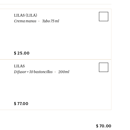
LILAS (LILA)
Crema manos
Tubo 75 ml
$ 25.00
LILAS
Difusor + 10 bastoncillos
200ml
$ 77.00
$ 70.00