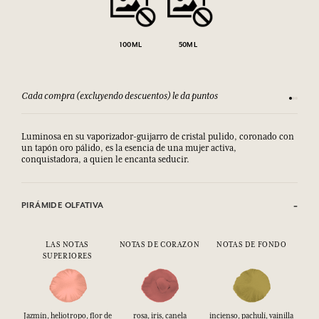
100ML
50ML
Cada compra (excluyendo descuentos) le da puntos
Consult
Luminosa en su vaporizador-guijarro de cristal pulido, coronado con
un tapón oro pálido, es la esencia de una mujer activa,
conquistadora, a quien le encanta seducir.
PIRÁMIDE OLFATIVA
LAS NOTAS
NOTAS DE CORAZON
NOTAS DE FONDO
SUPERIORES
Jazmín, heliotropo, flor de
rosa, iris, canela
incienso, pachulí, vainilla