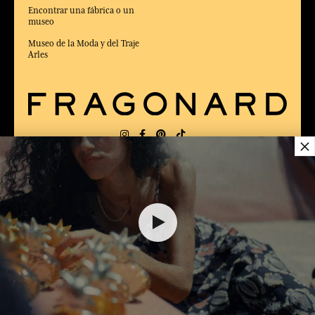
Encontrar una fábrica o un
museo
Museo de la Moda y del Traje
Arles
×
ENTREGA:
US
IDIOMA:
ES
$ 74.00
ELEGIDO MEJOR SITIO DE COMERCIO
en Línea 2025 por la revista Capital
AÑADIR A EL CARRITO
1