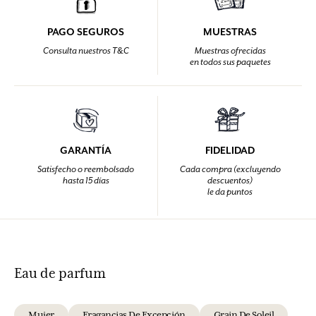
PAGO SEGUROS
MUESTRAS
Consulta nuestros T&C
Muestras ofrecidas
en todos sus paquetes
GARANTÍA
FIDELIDAD
Satisfecho o reembolsado
Cada compra (excluyendo
hasta 15 días
descuentos)
le da puntos
Eau de parfum
Mujer
Fragancias De Excepción
Grain De Soleil