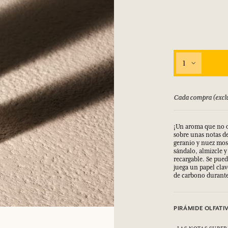
1
luyendo descuentos) le da puntos
Consulta nuestros
¡Un aroma que no o
sobre unas notas d
geranio y nuez mos
sándalo, almizcle y
recargable. Se pued
juega un papel clav
de carbono durante
PIRÁMIDE OLFATI