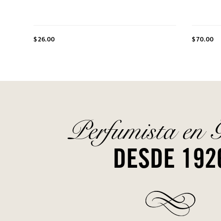
$ 26.00
$ 70.00
Perfumista en 
DESDE 192