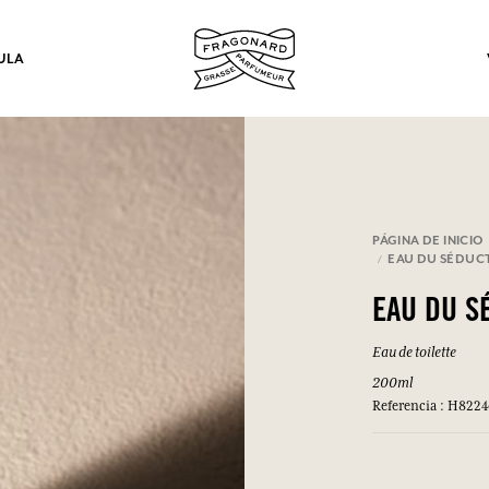
ULA
los.
PÁGINA DE INICIO
EAU DU SÉDUC
INICIAR SESIÓN
EAU DU S
Eau de toilette
INICIAR SESIÓN
INICIAR SESIÓN
INICIAR SESIÓN
200ml
Referencia : H822