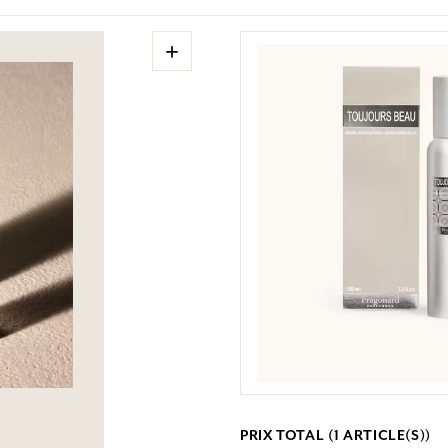
+
PRIX TOTAL (
1
ARTICLE(S))