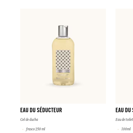
EAU DU SÉDUCTEUR
EAU DU
Gel de ducha
Eau de toilet
frasco 250 ml
100ml