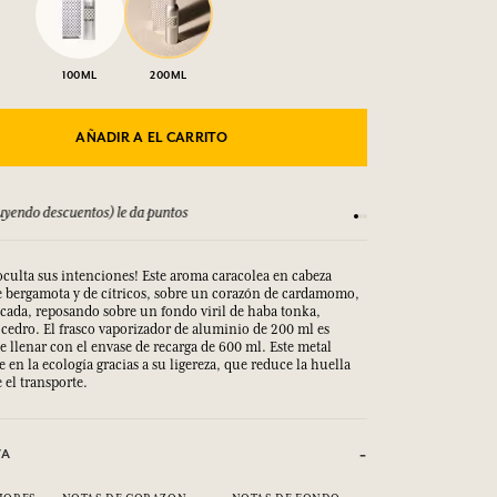
100ML
200ML
AÑADIR A EL CARRITO
 T&C
Satisfecho o reembols
culta sus intenciones! Este aroma caracolea en cabeza
e bergamota y de cítricos, sobre un corazón de cardamomo,
cada, reposando sobre un fondo viril de haba tonka,
 cedro. El frasco vaporizador de aluminio de 200 ml es
e llenar con el envase de recarga de 600 ml. Este metal
e en la ecología gracias a su ligereza, que reduce la huella
 el transporte.
VA