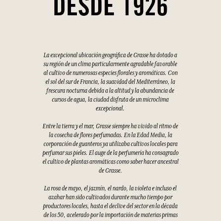
DESDE 1926
La excepcional ubicación geográfica de Grasse ha dotado a
su región de un clima particularmente agradable favorable
al cultivo de numerosas especies florales y aromáticas. Con
el sol del sur de Francia, la suavidad del Mediterráneo, la
frescura nocturna debida a la altitud y la abundancia de
cursos de agua, la ciudad disfruta de un microclima
excepcional.
Entre la tierra y el mar, Grasse siempre ha vivido al ritmo de
la cosecha de flores perfumadas. En la Edad Media, la
corporación de guanteros ya utilizaba cultivos locales para
perfumar sus pieles. El auge de la perfumería ha consagrado
el cultivo de plantas aromáticas como saber hacer ancestral
de Grasse.
La rosa de mayo, el jazmín, el nardo, la violeta e incluso el
azahar han sido cultivados durante mucho tiempo por
productores locales, hasta el declive del sector en la década
de los 50, acelerado por la importación de materias primas