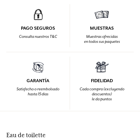
PAGO SEGUROS
MUESTRAS
Consulta nuestros T&C
Muestras ofrecidas
en todos sus paquetes
GARANTÍA
FIDELIDAD
Satisfecho o reembolsado
Cada compra (excluyendo
hasta 15 días
descuentos)
le da puntos
Eau de toilette