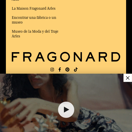
La Maison Fragonard Arles
Encontrar una fábrica o un
museo
Museo de la Moda y del Traje
Arles
×
ENTREGA:
US
IDIOMA:
ES
$ 70.00
ELEGIDO MEJOR SITIO DE COMERCIO
en Línea 2025 por la revista Capital