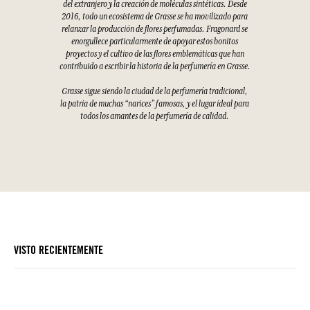
del extranjero y la creación de moléculas sintéticas. Desde
2016, todo un ecosistema de Grasse se ha movilizado para
relanzar la producción de flores perfumadas. Fragonard se
enorgullece particularmente de apoyar estos bonitos
proyectos y el cultivo de las flores emblemáticas que han
contribuido a escribir la historia de la perfumería en Grasse.
Grasse sigue siendo la ciudad de la perfumería tradicional,
la patria de muchas “narices” famosas, y el lugar ideal para
todos los amantes de la perfumería de calidad.
VISTO RECIENTEMENTE