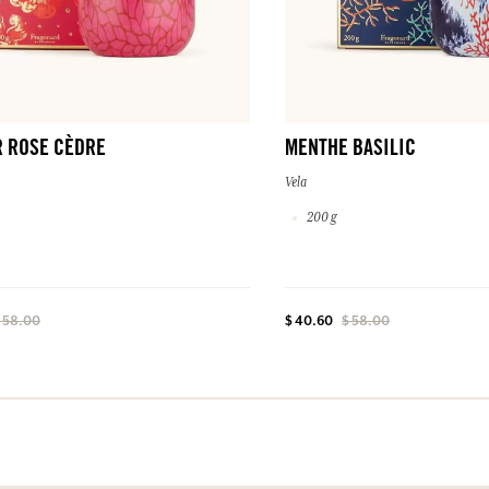
R ROSE CÈDRE
MENTHE BASILIC
Vela
200 g
 58.00
$ 40.60
$ 58.00