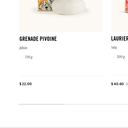
LAURIE
GRENADE PIVOINE
Vela
Jabón
200 g
150 g
$ 22.00
$ 40.60
$