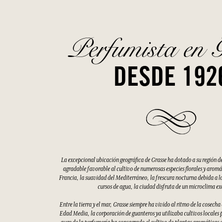
Perfumista en 
DESDE 192
La excepcional ubicación geográfica de Grasse ha dotado a su región d
agradable favorable al cultivo de numerosas especies florales y aromáti
Francia, la suavidad del Mediterráneo, la frescura nocturna debida a la
cursos de agua, la ciudad disfruta de un microclima e
Entre la tierra y el mar, Grasse siempre ha vivido al ritmo de la cosecha
Edad Media, la corporación de guanteros ya utilizaba cultivos locales p