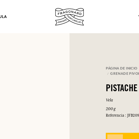
ULA
los.
PÁGINA DE INICIO
GRENADE PIVO
INICIAR SESIÓN
PISTACHE
Vela
INICIAR SESIÓN
INICIAR SESIÓN
INICIAR SESIÓN
200 g
Referencia : JFB20