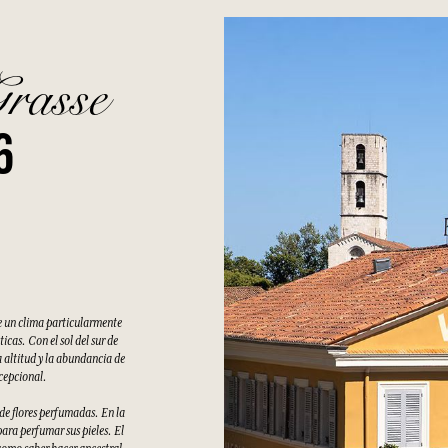
Grasse
6
e un clima particularmente
cas. Con el sol del sur de
 altitud y la abundancia de
xcepcional.
 de flores perfumadas. En la
ara perfumar sus pieles. El