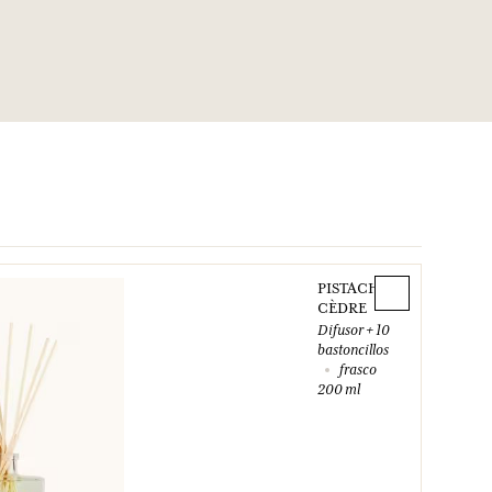
PISTACHE
CÈDRE
Difusor + 10
bastoncillos
frasco
200 ml