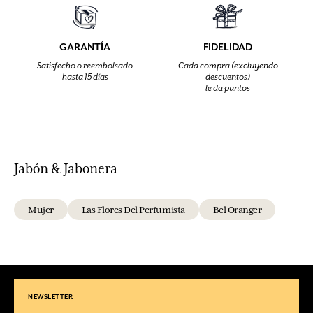
GARANTÍA
FIDELIDAD
Satisfecho o reembolsado
Cada compra (excluyendo
hasta 15 días
descuentos)
le da puntos
Jabón & Jabonera
Mujer
Las Flores Del Perfumista
Bel Oranger
NEWSLETTER