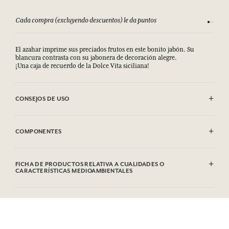
Cada compra (excluyendo descuentos) le da puntos
Consult
El azahar imprime sus preciados frutos en este bonito jabón. Su
blancura contrasta con su jabonera de decoración alegre.
¡Una caja de recuerdo de la Dolce Vita siciliana!
CONSEJOS DE USO
EVITAR EL CONTACTO CON LOS OJOS. EN CASO DE CONTACTO CON
LOS OJOS, ENJUAGAR BIEN CON AGUA.
COMPONENTES
Sodium Palmate, Sodium Palm Kernelate, Aqua (Water), Parfum
(Fragrance), Palm Kernel Acid, Glycerin, Sodium Chloride,
FICHA DE PRODUCTOS RELATIVA A CUALIDADES O
Tetrasodium Etidronate, Linalool, Limonene, Hydroxycitronellal,
CARACTERÍSTICAS MEDIOAMBIENTALES
Coumarin, Geraniol, CI 77891 (Titanium Dioxide). Esta lista puede ser
objeto de modificaciones. Consultar el embalaje del producto
Tabla de información
comprado. Questa lista può essere oggetto di modifiche, si prega di
Por favor, consulte las cualidades o características medioambientales
conservare l'imballaggio del prodotto acquistato.
clic aquí
haciendo
.