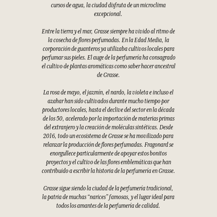
cursos de agua, la ciudad disfruta de un microclima
excepcional.
Entre la tierra y el mar, Grasse siempre ha vivido al ritmo de
la cosecha de flores perfumadas. En la Edad Media, la
corporación de guanteros ya utilizaba cultivos locales para
perfumar sus pieles. El auge de la perfumería ha consagrado
el cultivo de plantas aromáticas como saber hacer ancestral
de Grasse.
La rosa de mayo, el jazmín, el nardo, la violeta e incluso el
azahar han sido cultivados durante mucho tiempo por
productores locales, hasta el declive del sector en la década
de los 50, acelerado por la importación de materias primas
del extranjero y la creación de moléculas sintéticas. Desde
2016, todo un ecosistema de Grasse se ha movilizado para
relanzar la producción de flores perfumadas. Fragonard se
enorgullece particularmente de apoyar estos bonitos
proyectos y el cultivo de las flores emblemáticas que han
contribuido a escribir la historia de la perfumería en Grasse.
Grasse sigue siendo la ciudad de la perfumería tradicional,
la patria de muchas “narices” famosas, y el lugar ideal para
todos los amantes de la perfumería de calidad.