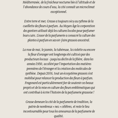
Méditerranée, de la fraîcheur nocturne liée à l'altitude et de
l'abondance de cours d'eau, la cité connaît un microclimat
exceptionnel.
Entre terre et mer, Grasse a toujours vécu au rythme de la
cueillette des fleurs à parfum. Au Moyen Âge la corporation
des gantiers utilisait déjà les cultures locales pour parfumer
leurs cuirs. L’essor de la parfumerie a consacré la culture des
plantes à parfum en savoir-faire grassois ancestral.
La rose de mai, le jasmin, la tubéreuse, la violette ou encore
la fleur d’oranger ont longtemps été cultivés par des
producteurs locaux - jusqu’au déclin de la filière, dans les
années 1950, accéléré par l’importation des matières
premières de l’étranger et la création des molécules de
synthèse. Depuis 2016, tout un écosystème grassois s’est
mobilisé pour relancer la production des fleurs à parfum.
Fragonard est particulièrement fier de soutenir ces beaux
projets et de la mise en culture des fleurs emblématiques qui
ont contribué à écrire l’histoire de la parfumerie grassoise !
Grasse demeure la cité de la parfumerie de tradition, la
patrie de nombreux « nez » célèbres, et reste le lieu
incontournable pour tous les amoureux de la parfumerie de
qualité.