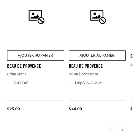
AJOUTER AU PANIER
AJOUTER AU PANIER
B
E
BEAU DE PROVENCE
BEAU DE PROVENCE
Crème Mains
Savon & porte savon
Tube 75 ml
150g / 10 x 14.5 cm
$
$ 25.00
$ 46.00