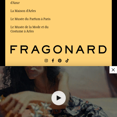
d'Azur
La Maison d'Arles
Le Musée du Parfum à Paris
Le Musée de la Mode et du
Costume à Arles
×
LIVRAISON:
US
LANGUE:
FR
$ 22.00
ÉLU MEILLEUR SITE DE COMMERCE
en ligne 2025 par le magazine Capital