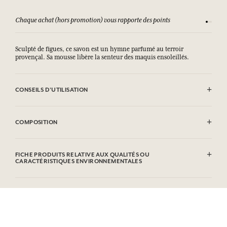
Chaque achat (hors promotion) vous rapporte des points
Consult
Sculpté de figues, ce savon est un hymne parfumé au terroir
provençal. Sa mousse libère la senteur des maquis ensoleillés.
CONSEILS D'UTILISATION
EVITER LE CONTACT AVEC LES YEUX. En cas de contact avec les yeux,
rincer abondemment.
COMPOSITION
Sodium Palmate, Sodium Palm Kernelate, Aqua (Water), Parfum
(Fragrance), CI 77891 (Titanium Dioxide), Palm Kernel Acid,
FICHE PRODUITS RELATIVE AUX QUALITÉS OU
Glycerin, Sodium Chloride, Tetrasodium Etidronate, Limonene,
CARACTÉRISTIQUES ENVIRONNEMENTALES
Linalool, Hydroxycitronellal, Citronellol, Coumarin, Hexyl
cinnamal, Citral. Cette liste peut faire l'objet de modifications,
Tableau d'information
veuillez consulter l'emballage du produit acheté.
Veuillez consulter les qualités ou caractéristiques environnementales
cliquant ici
en
.