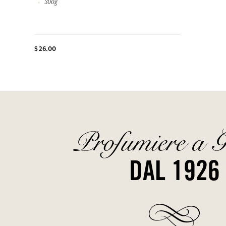
300g
$ 26.00
Profumiere a G
DAL 1926