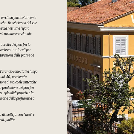
di un clima particolarmente
tiche. Beneficiando del sole
chezza notturna legata
n microclima eccezionale.
ccolta dei fiori per la
a le colture locali per
tivazione delle piante da
.
 d'arancio sono stati a lungo
 anni '50, accelerato
ione di molecole sintetiche.
a produzione dei fiori per
i splendidi progetti e la
 storia della profumeria a
a di molti famosi “nasi” e
a di qualità.