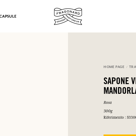
 CAPSULE
mulare punti e ricevere regali.
HOME PAGE
TRA
COLLEGARSI
SAPONE V
MANDORL
Rosa
300g
Riferimento : S330
COLLEGARSI
COLLEGARSI
COLLEGARSI