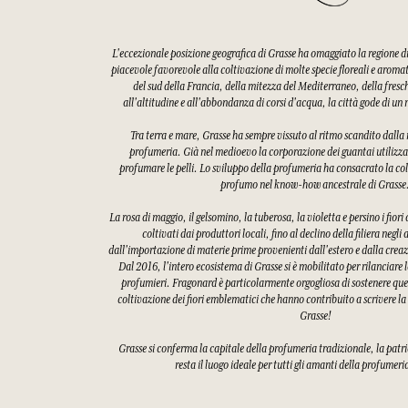
L'eccezionale posizione geografica di Grasse ha omaggiato la regione 
piacevole favorevole alla coltivazione di molte specie floreali e aroma
del sud della Francia, della mitezza del Mediterraneo, della fres
all'altitudine e all'abbondanza di corsi d'acqua, la città gode di u
Tra terra e mare, Grasse ha sempre vissuto al ritmo scandito dalla ra
profumeria. Già nel medioevo la corporazione dei guantai utilizzav
profumare le pelli. Lo sviluppo della profumeria ha consacrato la col
profumo nel know-how ancestrale di Grasse
La rosa di maggio, il gelsomino, la tuberosa, la violetta e persino i fiori
coltivati dai produttori locali, fino al declino della filiera negli
dall'importazione di materie prime provenienti dall'estero e dalla creaz
Dal 2016, l'intero ecosistema di Grasse si è mobilitato per rilanciare l
profumieri. Fragonard è particolarmente orgogliosa di sostenere quest
coltivazione dei fiori emblematici che hanno contribuito a scrivere la
Grasse!
Grasse si conferma la capitale della profumeria tradizionale, la patri
resta il luogo ideale per tutti gli amanti della profumeri