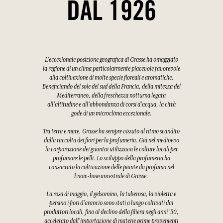
DAL 1926
L'eccezionale posizione geografica di Grasse ha omaggiato
la regione di un clima particolarmente piacevole favorevole
alla coltivazione di molte specie floreali e aromatiche.
Beneficiando del sole del sud della Francia, della mitezza del
Mediterraneo, della freschezza notturna legata
all'altitudine e all'abbondanza di corsi d'acqua, la città
gode di un microclima eccezionale.
Tra terra e mare, Grasse ha sempre vissuto al ritmo scandito
dalla raccolta dei fiori per la profumeria. Già nel medioevo
la corporazione dei guantai utilizzava le colture locali per
profumare le pelli. Lo sviluppo della profumeria ha
consacrato la coltivazione delle piante da profumo nel
know-how ancestrale di Grasse.
La rosa di maggio, il gelsomino, la tuberosa, la violetta e
persino i fiori d'arancio sono stati a lungo coltivati dai
produttori locali, fino al declino della filiera negli anni '50,
accelerato dall'importazione di materie prime provenienti