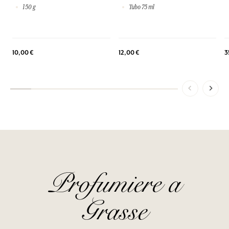
150 g
Tubo 75 ml
3
10,00 €
12,00 €
Profumiere a
Grasse