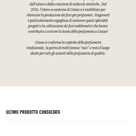
dall'estero e dalla creazione di molecole sintetiche. Dal
2016, l'intero ecosistema di Grasse si è mobilitato per
rilanciare la produzione dei fiori per profumieri. Fragonard
è particolarmente orgogliosa di sostenere questi splendidi
progetti e la coltivazione dei fiori emblematici che hanno
contribuito a scrivere la storia della profumeria a Grasse!
Grasse si conferma la capitale della profumeria
tradizionale, la patria di molti famosi “nasi” e resta il luogo
ideale per tutti gli amanti della profumeria di qualità.
ULTIMO PRODOTTO CONSULTATO