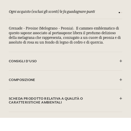
Ogni acquisto (esclusi gli sconti) le fa guadagnare punti
Consulta
Grenade - Pivoine (Melograno - Peonia). Il cammeo emblematico di
questo sapone associato al portasapone libera il profumo delizioso
della melagrana che rappresenta, coniugato a un cuore di peonia e di
assoluto di rosa su un fondo di legno di cedro e di quercia.
CONSIGLI D'USO
EVITARE IL CONTATTO CON GLI OCCHI.
COMPOSIZIONE
Sodium Palmate, Sodium Palm Kernelate, Aqua/Water,
Parfum/Fragrance, Palm Kernel Acid, Glycerin, Argania Spinosa
SCHEDA PRODOTTO RELATIVA A QUALITÀ O
Kernel Oil*, Rosmarinus Officinalis (Rosemary) Leaf Extract,
CARATTERISTICHE AMBIENTALI
Helianthus Annuus (Sunflower) Seed Oil, Sodium Thiosulfate,
Tetrasodium EDTA, Tetrasodium Etidronate, Sodium Chloride, CI
Tabella informativa
77891/Titanium Dioxide, Hydroxycitronellal, Geraniol, Citronellol.
Si prega di consultare le qualità o le caratteristiche ambientali
* Ingrediente frutto dell'agricoltura biologica. Questa lista può essere
clic qui
facendo
.
oggetto di modifiche, si prega di conservare l'imballaggio del prodotto
acquistato.