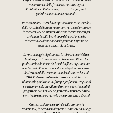
Beneficiando del sole del sud della Francia, della mitezza del
Mediterraneo, della freschezza notturna legata
all'altitudine e all'abbondanza di corsi d'acqua, la città
gode di un microclima eccezionale.
Tra terra e mare, Grasse ha sempre vissuto al ritmo scandito
dalla raccolta dei fiori per la profumeria. Già nel medioevo
la corporazione dei guantai utilizzava le colture locali per
profumare le pelli. Lo sviluppo della profumeria ha
consacrato la coltivazione delle piante da profumo nel
know-how ancestrale di Grasse.
La rosa di maggio, il gelsomino, la tuberosa, la violetta e
persino i fiori d'arancio sono stati a lungo coltivati dai
produttori locali, fino al declino della filiera negli anni '50,
accelerato dall'importazione di materie prime provenienti
dall'estero e dalla creazione di molecole sintetiche. Dal
2016, l'intero ecosistema di Grasse si è mobilitato per
rilanciare la produzione dei fiori per profumieri. Fragonard
è particolarmente orgogliosa di sostenere questi splendidi
progetti e la coltivazione dei fiori emblematici che hanno
contribuito a scrivere la storia della profumeria a Grasse!
Grasse si conferma la capitale della profumeria
tradizionale, la patria di molti famosi “nasi” e resta il luogo