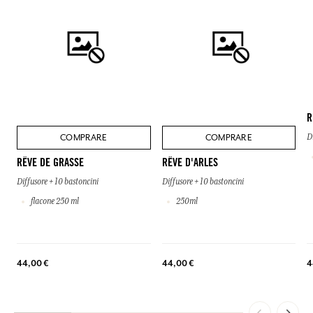
R
COMPRARE
COMPRARE
D
RÊVE DE GRASSE
RÊVE D'ARLES
Diffusore + 10 bastoncini
Diffusore + 10 bastoncini
flacone 250 ml
250ml
4
44,00 €
44,00 €