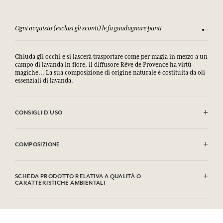
Ogni acquisto (esclusi gli sconti) le fa guadagnare punti
Consulta
Chiuda gli occhi e si lascerà trasportare come per magia in mezzo a un
campo di lavanda in fiore, il diffusore Rêve de Provence ha virtù
magiche... La sua composizione di origine naturale è costituita da oli
essenziali di lavanda.
CONSIGLI D'USO
Togliere il tappo e infilare nel flacone i bastoncini di giunco. Questi
assorbiranno il profumo per spanderlo delicatamente nell'aria fino a
COMPOSIZIONE
4 settimane a seconda del volume della stanza. Non far bruciare i
bastoncini.
Alcool/
Alcohol
Liquidi e vapori facilmente infiammabili.
Contient /
Contains
: Oils, Lavandin
SCHEDA PRODOTTO RELATIVA A QUALITÀ O
Provoca grave irritazione oculare.
CARATTERISTICHE AMBIENTALI
Può provocare una reazione allergica.
Questa lista può essere oggetto di modifiche, si prega di conservare
l'imballaggio del prodotto acquistato.
Tabella informativa
Tenere fuori dalla portata dei bambini. IN CASO DI CONTATTO CON
Si prega di consultare le qualità o le caratteristiche ambientali
GLI OCCHI: sciacquare accuratamente per parecchi minuti. IN CASO
clic qui
facendo
.
DI CONTATTO CON LA PELLE: lavare abbondantemente con acqua e