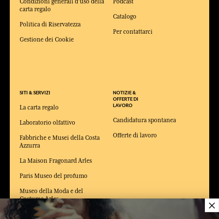
Condizioni generali d'uso della
Podcast
carta regalo
Catalogo
Politica di Riservatezza
Per contattarci
Gestione dei Cookie
SITI & SERVIZI
NOTIZIE &
OFFERTE DI
LAVORO
La carta regalo
Candidatura spontanea
Laboratorio olfattivo
Offerte di lavoro
Fabbriche e Musei della Costa
Azzurra
La Maison Fragonard Arles
Paris Museo del profumo
Museo della Moda e del
Costume Arles
×