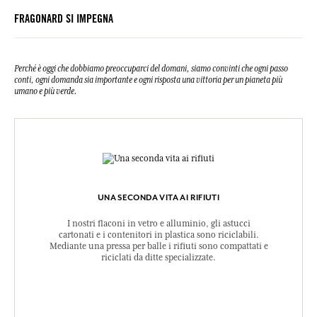
sapone. In caso di consultazione di un medico, tenere a disposizione
FRAGONARD SI IMPEGNA
il contenitore o l'etichetta del prodotto. Tenere lontano da fonti di
calore, superfici calde, scintille, fiamme libere. Non fumare. Smaltire
il contenuto/contenitore secondo le istruzioni di smaltimento locali.
UFI: RTP0-W00A-N00U-25SV
Perché è oggi che dobbiamo preoccuparci del domani, siamo convinti che ogni passo
N° urgence (+33) 01.45.42.59.59.
conti, ogni domanda sia importante e ogni risposta una vittoria per un pianeta più
umano e più verde.
UNA SECONDA VITA AI RIFIUTI
I nostri flaconi in vetro e alluminio, gli astucci
cartonati e i contenitori in plastica sono riciclabili.
Mediante una pressa per balle i rifiuti sono compattati e
riciclati da ditte specializzate.