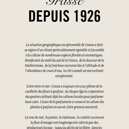
DEPUIS 1926
La situation géographique exceptionnelle de Grasse a doté
sa région d'un climat particulièrement agréable et favorable
à la culture de nombreuses espèces florales et aromatiques.
Bénéficiant du soleil du sud de la France, de la douceur de la
Méditerranée, de la fraîcheur nocturne liée à l'altitude et de
l'abondance de cours d'eau, la cité connaît un microclimat
exceptionnel.
Entre terre et mer, Grasse a toujours vécu au rythme de la
cueillette des fleurs à parfum. Au Moyen Âge la corporation
des gantiers utilisait déjà les cultures locales pour parfumer
leurs cuirs. L’essor de la parfumerie a consacré la culture des
plantes à parfum en savoir-faire grassois ancestral.
La rose de mai, le jasmin, la tubéreuse, la violette ou encore
la fleur d’oranger ont longtemps été cultivés par des
producteurs locaux - jusqu’au déclin de la filière, dans les