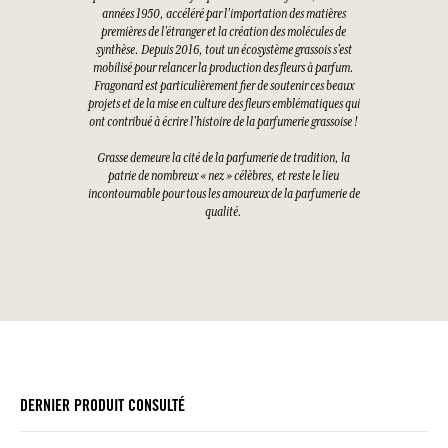
années 1950, accéléré par l’importation des matières
premières de l’étranger et la création des molécules de
synthèse. Depuis 2016, tout un écosystème grassois s’est
mobilisé pour relancer la production des fleurs à parfum.
Fragonard est particulièrement fier de soutenir ces beaux
projets et de la mise en culture des fleurs emblématiques qui
ont contribué à écrire l’histoire de la parfumerie grassoise !
Grasse demeure la cité de la parfumerie de tradition, la
patrie de nombreux « nez » célèbres, et reste le lieu
incontournable pour tous les amoureux de la parfumerie de
qualité.
DERNIER PRODUIT CONSULTÉ