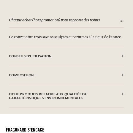
Chaque achat (hors promotion) vous rapporte des points
Consult
Ce coffret offre trois savons sculptés et parfumés à la fleur de l’année.
CONSEILS D'UTILISATION
Eviter le contact avec les yeux. En cas de contact avec les yeux, rincer
abondamment à l'eau.
COMPOSITION
Sodium Palmate, Sodium Palm Kernelate, Aqua (Water), Parfum
(Fragrance), Glycerin, Sodium Thiosulfate, Palm Kernel Acid, Sodium
FICHE PRODUITS RELATIVE AUX QUALITÉS OU
Chloride, Tetrasodium Etidronate, Limonene, Linalool, Citral, CI
CARACTÉRISTIQUES ENVIRONNEMENTALES
77891 (Titanium Dioxide)
Cette liste peut faire l'objet de modifications, veuillez consulter
Tableau d'information
l'emballage du produit acheté.
Veuillez consulter les qualités ou caractéristiques environnementales
cliquant ici
en
.
FRAGONARD S'ENGAGE