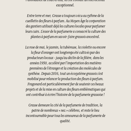
l'abondance de cours d'eau, la cité connaît un microclimat
exceptionnel.
Entre terre et mer, Grasse a toujours vécu au rythme de la
cueillette des fleurs à parfum. Au Moyen Âge la corporation
des gantiers utilisait déjà les cultures locales pour parfumer
leurs cuirs. L’essor de la parfumerie a consacré la culture des
plantes à parfum en savoir-faire grassois ancestral.
La rose de mai, le jasmin, la tubéreuse, la violette ou encore
la fleur d’oranger ont longtemps été cultivés par des
producteurs locaux - jusqu’au déclin de la filière, dans les
années 1950, accéléré par l’importation des matières
premières de l’étranger et la création des molécules de
synthèse. Depuis 2016, tout un écosystème grassois s’est
mobilisé pour relancer la production des fleurs à parfum.
Fragonard est particulièrement fier de soutenir ces beaux
projets et de la mise en culture des fleurs emblématiques qui
ont contribué à écrire l’histoire de la parfumerie grassoise !
Grasse demeure la cité de la parfumerie de tradition, la
patrie de nombreux « nez » célèbres, et reste le lieu
incontournable pour tous les amoureux de la parfumerie de
qualité.