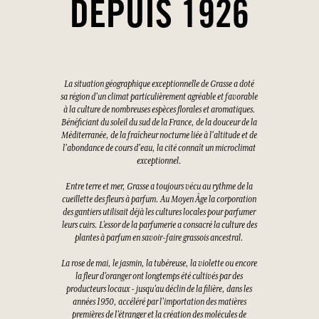
DEPUIS 1926
La situation géographique exceptionnelle de Grasse a doté
sa région d'un climat particulièrement agréable et favorable
à la culture de nombreuses espèces florales et aromatiques.
Bénéficiant du soleil du sud de la France, de la douceur de la
Méditerranée, de la fraîcheur nocturne liée à l'altitude et de
l'abondance de cours d'eau, la cité connaît un microclimat
exceptionnel.
Entre terre et mer, Grasse a toujours vécu au rythme de la
cueillette des fleurs à parfum. Au Moyen Âge la corporation
des gantiers utilisait déjà les cultures locales pour parfumer
leurs cuirs. L’essor de la parfumerie a consacré la culture des
plantes à parfum en savoir-faire grassois ancestral.
La rose de mai, le jasmin, la tubéreuse, la violette ou encore
la fleur d’oranger ont longtemps été cultivés par des
producteurs locaux - jusqu’au déclin de la filière, dans les
années 1950, accéléré par l’importation des matières
premières de l’étranger et la création des molécules de