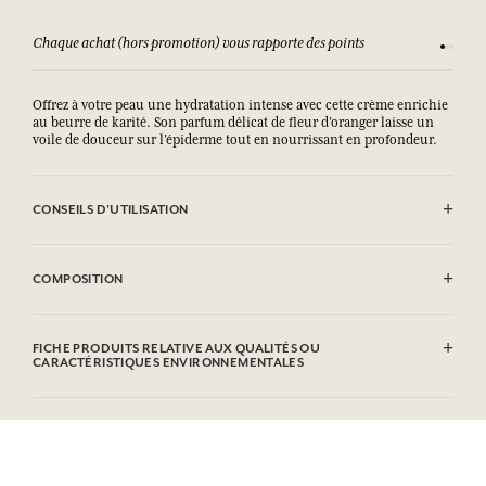
Chaque achat (hors promotion) vous rapporte des points
Consult
Offrez à votre peau une hydratation intense avec cette crème enrichie
au beurre de karité. Son parfum délicat de fleur d’oranger laisse un
voile de douceur sur l’épiderme tout en nourrissant en profondeur.
CONSEILS D'UTILISATION
.
COMPOSITION
Aqua (Water), Butyrospermum Parkii (Shea) Butter, Helianthus
Annuus (Sunflower) Seed Oil, Cetyl Alcohol, Caprylic/Capric
FICHE PRODUITS RELATIVE AUX QUALITÉS OU
Triglyceride, Glycerin, Glyceryl Stearate Citrate, Parfum (Fragrance),
CARACTÉRISTIQUES ENVIRONNEMENTALES
Sodium Citrate, Xanthan Gum, Tocopherol, Sodium Benzoate, Citric
Acid, Limonene, Linalool, Citronellol, Geraniol
Tableau d'information
Veuillez consulter les qualités ou caractéristiques environnementales
Cette liste peut faire l'objet de modifications, veuillez consulter
cliquant ici
en
.
l'emballage du produit acheté.