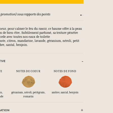
 promotion) vous rapporte des points
Consultez nos CGV
heur, pour calmer le feu du rasoir, ce baume offre à la peau
n de bien-être. Subtilement parfumé, sa texture pénètre
orde avec toutes nos eaux de toilette
ote, citron, mandarine, lavande, géranium, néroli, petit
re, santal, benjoin.
TIVE
TE
NOTES DE COEUR
NOTES DE FOND
on,
géranium, néroli, petitgrain,
ambre, santal, benjoin
nde
romarin
SATION