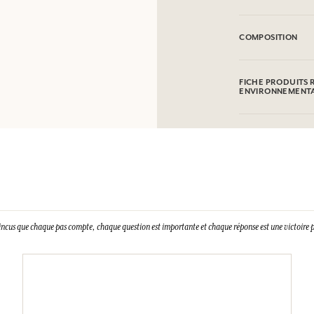
EVITER LE CONTA
COMPOSITION
Aqua (Water), Parf
Acrylate / Sodium 
FICHE PRODUITS 
hexanediol, Glycer
ENVIRONNEMENT
Potassium Sorbate,
Limonene, Linaloo
Tableau d'information
Citral.Cette liste p
Veuillez consulter 
l'emballage du pro
cliquant ici
.
incus que chaque pas compte, chaque question est importante et chaque réponse est une victoire p