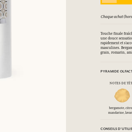
SE CONNECTER
ursé jusqu'à 15 jours
Chaque achat (hors
ux.
ux.
ux.
ux.
Touche finale fraîc
une douce sensatio
rapidement et s’acc
SE CONNECTER
SE CONNECTER
SE CONNECTER
SE CONNECTER
masculines. Bergam
grain, romarin, amb
PYRAMIDE OLFAC
NOTES DE TÊ
bergamote, citr
mandarine, lava
CONSEILS D'UTILI