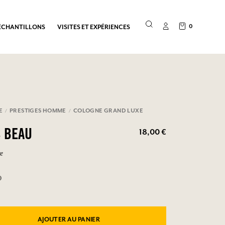
0
ÉCHANTILLONS
VISITES ET EXPÉRIENCES
E
PRESTIGES HOMME
COLOGNE GRAND LUXE
18,00 €
 BEAU
ge
0
AJOUTER AU PANIER