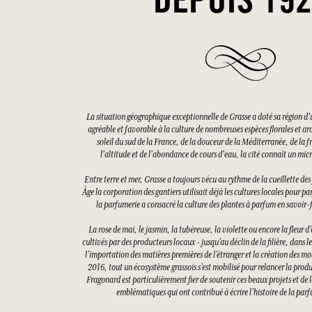
DEPUIS 19
La situation géographique exceptionnelle de Grasse a doté sa région d'
agréable et favorable à la culture de nombreuses espèces florales et a
soleil du sud de la France, de la douceur de la Méditerranée, de la f
l'altitude et de l'abondance de cours d'eau, la cité connaît un mi
Entre terre et mer, Grasse a toujours vécu au rythme de la cueillette d
Âge la corporation des gantiers utilisait déjà les cultures locales pour pa
la parfumerie a consacré la culture des plantes à parfum en savoir-f
La rose de mai, le jasmin, la tubéreuse, la violette ou encore la fleur 
cultivés par des producteurs locaux - jusqu’au déclin de la filière, dans 
l’importation des matières premières de l’étranger et la création des mo
2016, tout un écosystème grassois s’est mobilisé pour relancer la prod
Fragonard est particulièrement fier de soutenir ces beaux projets et de l
emblématiques qui ont contribué à écrire l’histoire de la parf