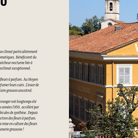
26
un climat particulièrement
romatiques. Bénéficiant du
raîcheur nocturne liée à
croclimat exceptionnel.
es fleurs à parfum. Au Moyen
rfumer leurs cuirs. L’essor de
aire grassois ancestral.
d’oranger ont longtemps été
les années 1950, accéléré par
lécules de synthèse. Depuis
uction des fleurs à parfum.
a mise en culture des fleurs
umerie grassoise !