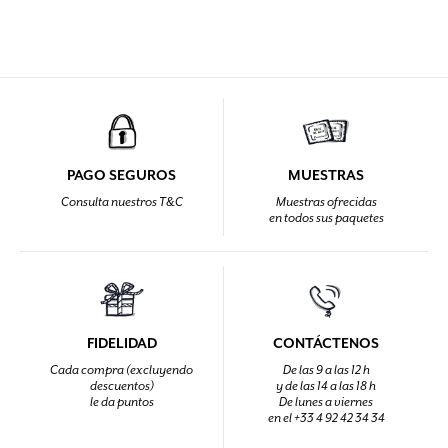
PAGO SEGUROS
MUESTRAS
Consulta nuestros T&C
Muestras ofrecidas
en todos sus paquetes
FIDELIDAD
CONTÁCTENOS
Cada compra (excluyendo
De las 9 a las 12 h
descuentos)
y de las 14 a las 18 h
le da puntos
De lunes a viernes
en el +33 4 92 42 34 34