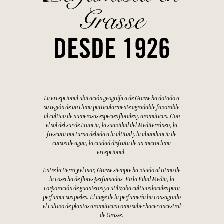
Grasse
DESDE 1926
La excepcional ubicación geográfica de Grasse ha dotado a
su región de un clima particularmente agradable favorable
al cultivo de numerosas especies florales y aromáticas. Con
el sol del sur de Francia, la suavidad del Mediterráneo, la
frescura nocturna debida a la altitud y la abundancia de
cursos de agua, la ciudad disfruta de un microclima
excepcional.
Entre la tierra y el mar, Grasse siempre ha vivido al ritmo de
la cosecha de flores perfumadas. En la Edad Media, la
corporación de guanteros ya utilizaba cultivos locales para
perfumar sus pieles. El auge de la perfumería ha consagrado
el cultivo de plantas aromáticas como saber hacer ancestral
de Grasse.