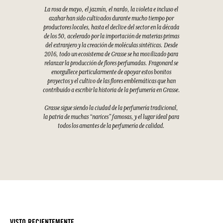
La rosa de mayo, el jazmín, el nardo, la violeta e incluso el
azahar han sido cultivados durante mucho tiempo por
productores locales, hasta el declive del sector en la década
de los 50, acelerado por la importación de materias primas
del extranjero y la creación de moléculas sintéticas. Desde
2016, todo un ecosistema de Grasse se ha movilizado para
relanzar la producción de flores perfumadas. Fragonard se
enorgullece particularmente de apoyar estos bonitos
proyectos y el cultivo de las flores emblemáticas que han
contribuido a escribir la historia de la perfumería en Grasse.
Grasse sigue siendo la ciudad de la perfumería tradicional,
la patria de muchas “narices” famosas, y el lugar ideal para
todos los amantes de la perfumería de calidad.