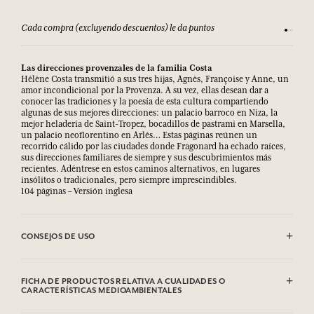
Cada compra (excluyendo descuentos) le da puntos
Consult
Las direcciones provenzales de la familia Costa
Hélène Costa transmitió a sus tres hijas, Agnès, Françoise y Anne, un
amor incondicional por la Provenza. A su vez, ellas desean dar a
conocer las tradiciones y la poesía de esta cultura compartiendo
algunas de sus mejores direcciones: un palacio barroco en Niza, la
mejor heladería de Saint-Tropez, bocadillos de pastrami en Marsella,
un palacio neoflorentino en Arlés… Estas páginas reúnen un
recorrido cálido por las ciudades donde Fragonard ha echado raíces,
sus direcciones familiares de siempre y sus descubrimientos más
recientes. Adéntrese en estos caminos alternativos, en lugares
insólitos o tradicionales, pero siempre imprescindibles.
104 páginas – Versión inglesa
CONSEJOS DE USO
.
FICHA DE PRODUCTOS RELATIVA A CUALIDADES O
CARACTERÍSTICAS MEDIOAMBIENTALES