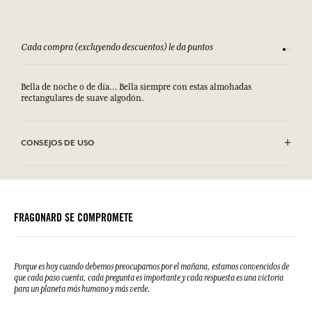
Cada compra (excluyendo descuentos) le da puntos
Consult
Bella de noche o de día… Bella siempre con estas almohadas
rectangulares de suave algodón.
CONSEJOS DE USO
.
FRAGONARD SE COMPROMETE
Porque es hoy cuando debemos preocuparnos por el mañana, estamos convencidos de
que cada paso cuenta, cada pregunta es importante y cada respuesta es una victoria
para un planeta más humano y más verde.