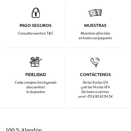
PAGO SEGUROS
MUESTRAS
Consulta nuestros T&C
Muestras ofrecidas
en todos sus paquetes
FIDELIDAD
CONTÁCTENOS
Cada compra (excluyendo
De las 9 a las 12 h
descuentos)
y de las 14 a las 18 h
le da puntos
De lunes a viernes
en el +33 4 92 42 34 34
100 % Algodón