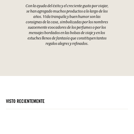
Con la ayuda del éxito y el creciente gusto por viajar,
se han agregado muchos productos a lo largo de los
años. Vida tranquila y buen humor son las
consignas de la casa, simbolizadas por los nombres
suavemente evocadores de los perfumes o por los
mensajes bordados en las bolsas de viaje y en los
estuches llenos de fantasía que constituyen tantos
regalos alegres y refinados.
VISTO RECIENTEMENTE