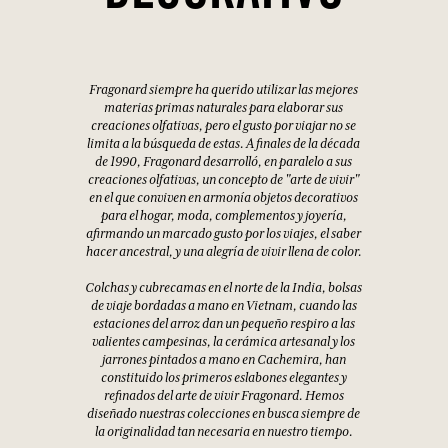
Fragonard siempre ha querido utilizar las mejores
materias primas naturales para elaborar sus
creaciones olfativas, pero el gusto por viajar no se
limita a la búsqueda de estas. A finales de la década
de 1990, Fragonard desarrolló, en paralelo a sus
creaciones olfativas, un concepto de "arte de vivir"
en el que conviven en armonía objetos decorativos
para el hogar, moda, complementos y joyería,
afirmando un marcado gusto por los viajes, el saber
hacer ancestral, y una alegría de vivir llena de color.
Colchas y cubrecamas en el norte de la India, bolsas
de viaje bordadas a mano en Vietnam, cuando las
estaciones del arroz dan un pequeño respiro a las
valientes campesinas, la cerámica artesanal y los
jarrones pintados a mano en Cachemira, han
constituido los primeros eslabones elegantes y
refinados del arte de vivir Fragonard. Hemos
diseñado nuestras colecciones en busca siempre de
la originalidad tan necesaria en nuestro tiempo.