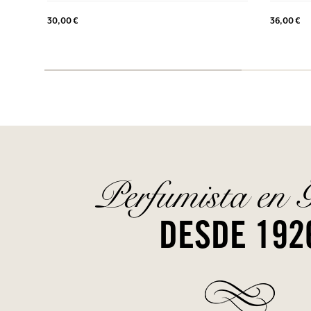
30,00 €
36,00 €
Perfumista en 
DESDE 192