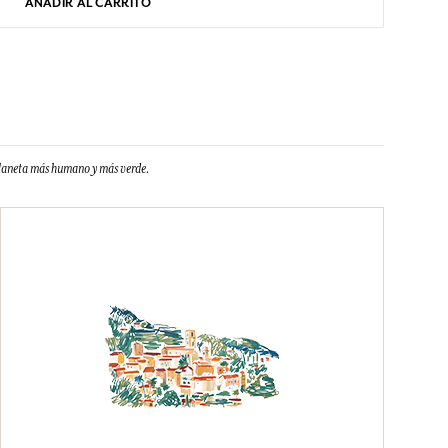
AÑADIR AL CARRITO
planeta más humano y más verde.