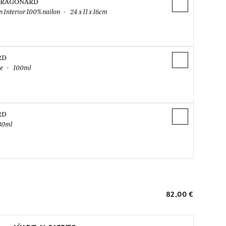
FRAGONARD
 Interior 100% nailon
24 x 11 x 16cm
RD
te
100ml
RD
30ml
82,00 €