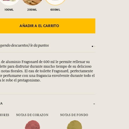
100ML
200ML
600ML
AÑADIR A EL CARRITO
yendo descuentos) le da puntos
Consulta nuestros T
a de aluminio Fragonard de 600 ml le permite rellenar su
ilette para disfrutar durante mucho tiempo de su delicioso
notas florales. El eau de toilette Fragonard, perfectamente
te perfumarse con una fragancia envolvente durante todo el
la le robe el protagonismo.
VA
IORES
NOTAS DE CORAZON
NOTAS DE FONDO