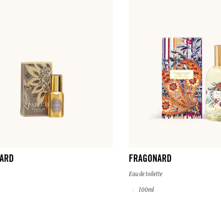
ARD
FRAGONARD
Eau de toilette
100ml