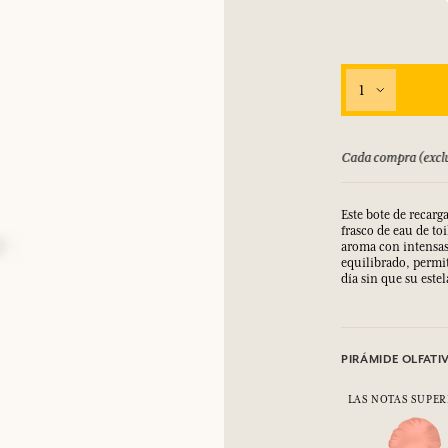
INICIAR SESIÓN
los.
los.
los.
los.
1
INICIAR SESIÓN
INICIAR SESIÓN
INICIAR SESIÓN
INICIAR SESIÓN
bolsado hasta 15 días
Cada compra (exclu
Este bote de recarg
frasco de eau de to
aroma con intensas 
equilibrado, permi
día sin que su este
PIRÁMIDE OLFATI
LAS NOTAS SUPER