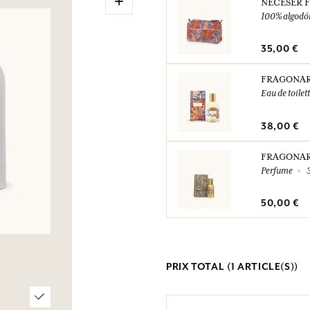
NECESER 
100% algodón
35,00 €
FRAGONA
Eau de toilet
38,00 €
FRAGONA
Perfume
50,00 €
PRIX TOTAL (
1
ARTICLE(S))