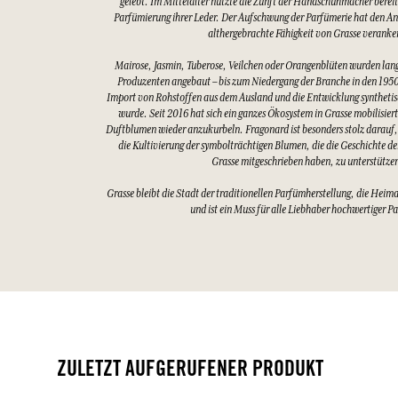
gelebt. Im Mittelalter nutzte die Zunft der Handschuhmacher bereits
Parfümierung ihrer Leder. Der Aufschwung der Parfümerie hat den An
althergebrachte Fähigkeit von Grasse veranke
Mairose, Jasmin, Tuberose, Veilchen oder Orangenblüten wurden lang
Produzenten angebaut – bis zum Niedergang der Branche in den 1950
Import von Rohstoffen aus dem Ausland und die Entwicklung synthetis
wurde. Seit 2016 hat sich ein ganzes Ökosystem in Grasse mobilisier
Duftblumen wieder anzukurbeln. Fragonard ist besonders stolz darauf,
die Kultivierung der symbolträchtigen Blumen, die die Geschichte d
Grasse mitgeschrieben haben, zu unterstütze
Grasse bleibt die Stadt der traditionellen Parfümherstellung, die Heim
und ist ein Muss für alle Liebhaber hochwertiger P
ZULETZT AUFGERUFENER PRODUKT