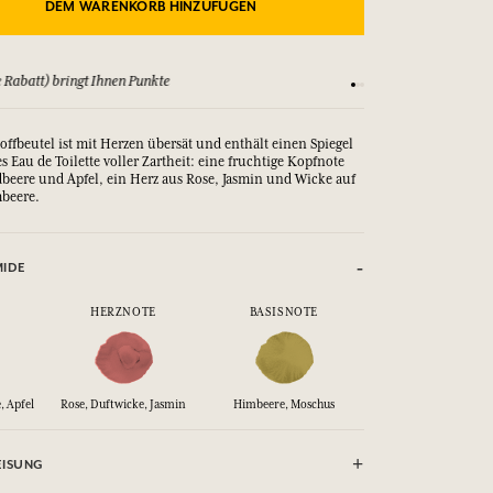
DEM WARENKORB HINZUFÜGEN
 Rabatt) bringt Ihnen Punkte
Sehen Sie sich unsere
offbeutel ist mit Herzen übersät und enthält einen Spiegel
 Eau de Toilette voller Zartheit: eine fruchtige Kopfnote
beere und Apfel, ein Herz aus Rose, Jasmin und Wicke auf
mbeere.
MIDE
HERZNOTE
BASISNOTE
, Apfel
Rose, Duftwicke, Jasmin
Himbeere, Moschus
ISUNG