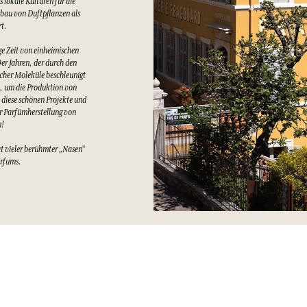
 lokale Kulturen für die
bau von Duftpflanzen als
rt.
e Zeit von einheimischen
er Jahren, der durch den
cher Moleküle beschleunigt
t, um die Produktion von
 diese schönen Projekte und
er Parfümherstellung von
n!
at vieler berühmter „Nasen“
arfums.