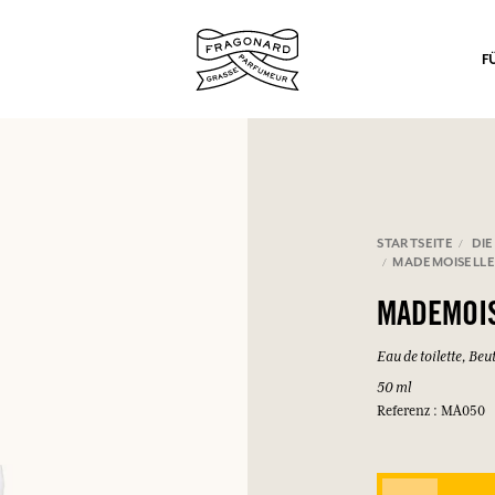
F
STARTSEITE
DIE
nd Geschenke.
MADEMOISELL
EINWÄHLEN
MADEMOI
Eau de toilette, Beut
50 ml
Referenz : MA050
EINWÄHLEN
EINWÄHLEN
EINWÄHLEN