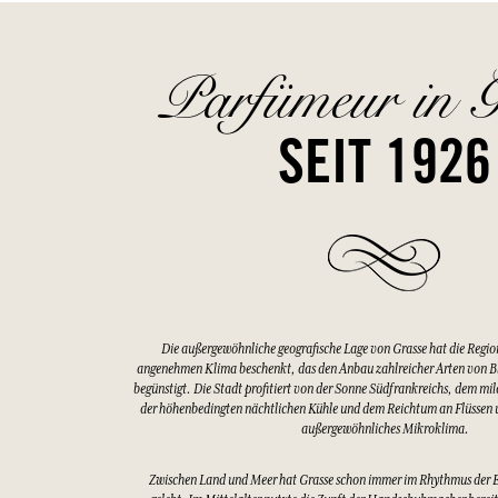
Parfümeur in G
SEIT 1926
Die außergewöhnliche geografische Lage von Grasse hat die Regio
angenehmen Klima beschenkt, das den Anbau zahlreicher Arten von 
begünstigt. Die Stadt profitiert von der Sonne Südfrankreichs, dem mi
der höhenbedingten nächtlichen Kühle und dem Reichtum an Flüssen u
außergewöhnliches Mikroklima.
Zwischen Land und Meer hat Grasse schon immer im Rhythmus der 