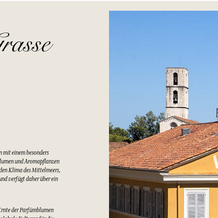
rasse
n mit einem besonders
Blumen und Aromapflanzen
lden Klima des Mittelmeers,
nd verfügt daher über ein
Ernte der Parfümblumen