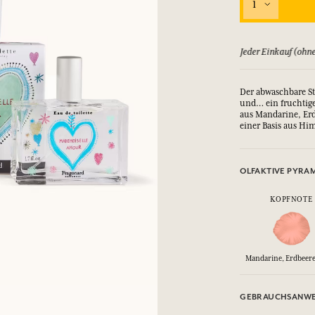
1
ld zurück, bis zu 15 Tage
Jeder Einkauf (ohne
Der abwaschbare St
und… ein fruchtiges
aus Mandarine, Erd
einer Basis aus Hi
OLFAKTIVE PYRA
KOPFNOTE
Mandarine, Erdbeere
GEBRAUCHSANWE