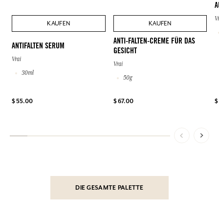
A
V
KAUFEN
KAUFEN
ANTI-FALTEN-CREME FÜR DAS
ANTIFALTEN SERUM
GESICHT
Vrai
Vrai
30ml
50g
$ 55.00
$ 67.00
$
DIE GESAMTE PALETTE