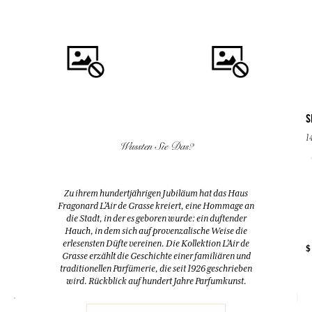
S
1
Wussten Sie Das?
KAUFEN
KAUFEN
GRAIN DE SOLEIL
SEIFE IN KIESELFORM
Zu ihrem hundertjährigen Jubiläum hat das Haus
Eau de Parfum
140 g
Fragonard L’Air de Grasse kreiert, eine Hommage an
50ml
Lavendel
die Stadt, in der es geboren wurde: ein duftender
Hauch, in dem sich auf provenzalische Weise die
erlesensten Düfte vereinen. Die Kollektion L’Air de
+ 4
$ 74.00
$ 11.00
$
Grasse erzählt die Geschichte einer familiären und
traditionellen Parfümerie, die seit 1926 geschrieben
wird. Rückblick auf hundert Jahre Parfumkunst.