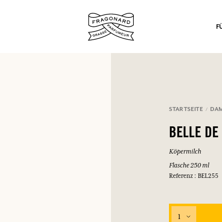
F
STARTSEITE
DA
nd Geschenke.
BELLE DE
EINWÄHLEN
Köpermilch
Flasche 250 ml
Referenz : BEL255
EINWÄHLEN
EINWÄHLEN
EINWÄHLEN
1