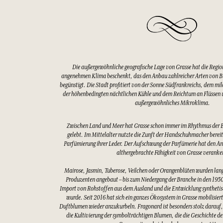
Die außergewöhnliche geografische Lage von Grasse hat die Regio
angenehmen Klima beschenkt, das den Anbau zahlreicher Arten von 
begünstigt. Die Stadt profitiert von der Sonne Südfrankreichs, dem mi
der höhenbedingten nächtlichen Kühle und dem Reichtum an Flüssen u
außergewöhnliches Mikroklima.
Zwischen Land und Meer hat Grasse schon immer im Rhythmus der 
gelebt. Im Mittelalter nutzte die Zunft der Handschuhmacher bereits
Parfümierung ihrer Leder. Der Aufschwung der Parfümerie hat den An
althergebrachte Fähigkeit von Grasse veranke
Mairose, Jasmin, Tuberose, Veilchen oder Orangenblüten wurden lang
Produzenten angebaut – bis zum Niedergang der Branche in den 1950
Import von Rohstoffen aus dem Ausland und die Entwicklung synthetis
wurde. Seit 2016 hat sich ein ganzes Ökosystem in Grasse mobilisier
Duftblumen wieder anzukurbeln. Fragonard ist besonders stolz darauf,
die Kultivierung der symbolträchtigen Blumen, die die Geschichte d