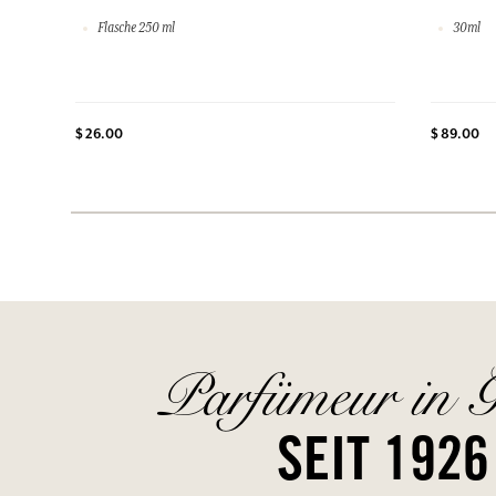
Flasche 250 ml
30ml
$ 26.00
$ 89.00
Parfümeur in G
SEIT 1926