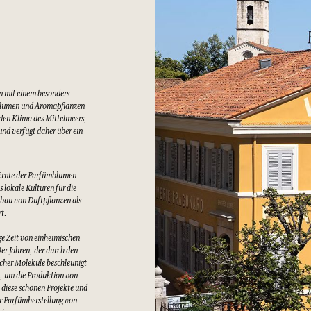
n mit einem besonders
Blumen und Aromapflanzen
lden Klima des Mittelmeers,
nd verfügt daher über ein
Ernte der Parfümblumen
 lokale Kulturen für die
bau von Duftpflanzen als
rt.
e Zeit von einheimischen
er Jahren, der durch den
cher Moleküle beschleunigt
t, um die Produktion von
 diese schönen Projekte und
er Parfümherstellung von