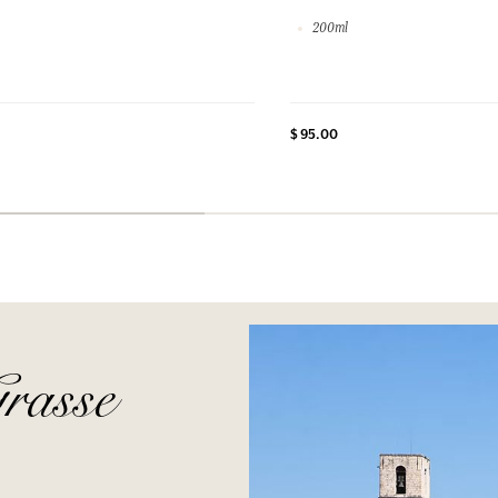
200ml
$ 95.00
rasse