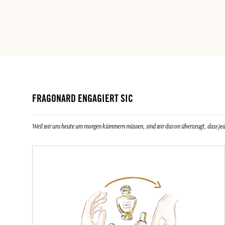
FRAGONARD ENGAGIERT SIC
Weil wir uns heute um morgen kümmern müssen, sind wir davon überzeugt, dass jeder 