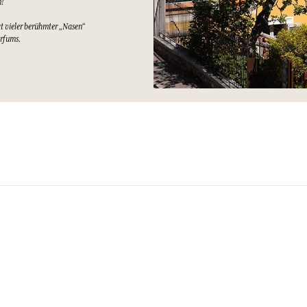
n!
at vieler berühmter „Nasen“
arfums.