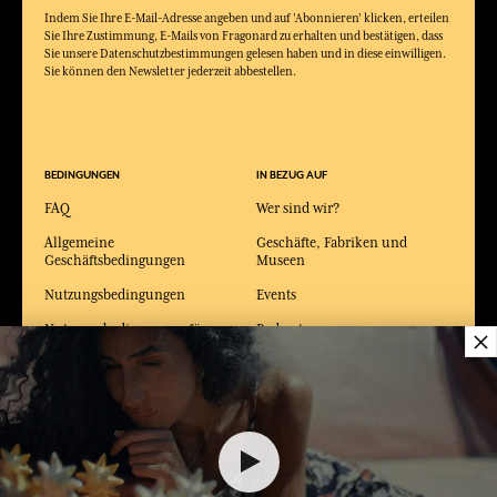
Indem Sie Ihre E-Mail-Adresse angeben und auf 'Abonnieren' klicken, erteilen
Sie Ihre Zustimmung, E-Mails von Fragonard zu erhalten und bestätigen, dass
Sie unsere Datenschutzbestimmungen gelesen haben und in diese einwilligen.
Sie können den Newsletter jederzeit abbestellen.
BEDINGUNGEN
IN BEZUG AUF
FAQ
Wer sind wir?
Allgemeine
Geschäfte, Fabriken und
Geschäftsbedingungen
Museen
Nutzungsbedingungen
Events
Nutzungsbedingungen für
Podcast
×
Geschenkkarte
Katalog
Datenschutzerklärung
Kontaktieren Sie uns
Cookie Verwaltung