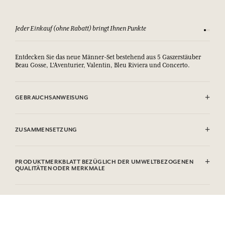
Jeder Einkauf (ohne Rabatt) bringt Ihnen Punkte
Sehen Si
Entdecken Sie das neue Männer-Set bestehend aus 5 Gaszerstäuber
Beau Gosse, L'Aventurier, Valentin, Bleu Riviera und Concerto.
GEBRAUCHSANWEISUNG
ENTFLAMMBAR: Nicht gegen Flammen sprühen.
ZUSAMMENSETZUNG
EDT Bleu Riviera
Alcohol denat. (SD Alcohol 39-C), Aqua (Water), Parfum (Fragrance),
PRODUKTMERKBLATT BEZÜGLICH DER UMWELTBEZOGENEN
Limonene, Linalool, Citronellol, Alpha-Isomethyl lonone, Citral,
QUALITÄTEN ODER MERKMALE
Coumarin, Geraniol.
Informationstabelle
EDT Beau Gosse
Bitte konsultieren Sie die Umweltqualitäten oder -merkmale, indem
Alcohol denat. (SD Alcohol 39C), Aqua (Water), Parfum (Fragrance),
Sie hier klicken
.
Limonene, Linalool, Benzyl Benzoate, Alpha-isomethyl Ionone,
Geraniol, Citronellol, Citral, Eugenol, Isoeugenol.