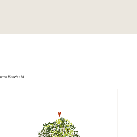
erpackung gemäß den Mülltrennungsvorschriften Ihrer
n.
Y00G-R3RH
3) 01.45.42.59.59.
eren Planeten ist.