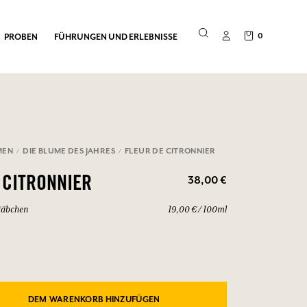
0
PROBEN
FÜHRUNGEN UND ERLEBNISSE
MEN
DIE BLUME DES JAHRES
FLEUR DE CITRONNIER
38,00 €
 CITRONNIER
täbchen
19,00 € / 100ml
DEM WARENKORB HINZUFÜGEN