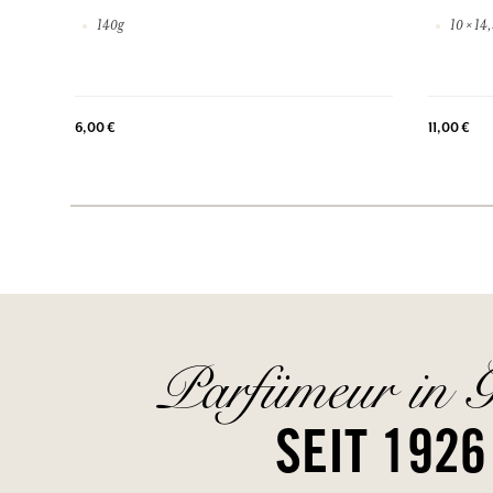
140g
10 × 14
6,00 €
11,00 €
Parfümeur in G
SEIT 1926