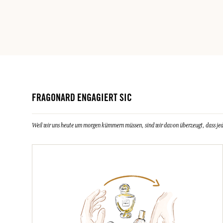
FRAGONARD ENGAGIERT SIC
Weil wir uns heute um morgen kümmern müssen, sind wir davon überzeugt, dass jeder 