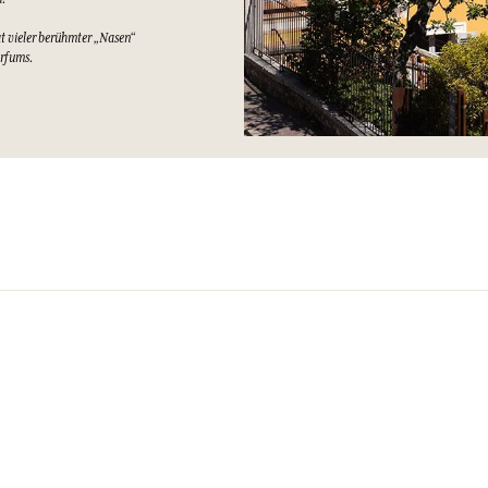
at vieler berühmter „Nasen“
arfums.