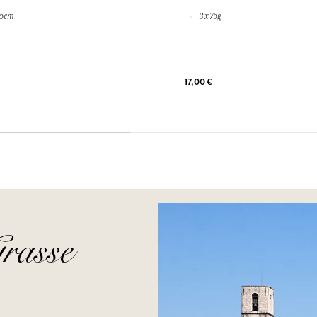
,5cm
3 x 75g
17,00 €
rasse