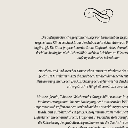
Die außergewöhnliche geografische Lage von Grasse hat die Regio
angenehmen Klima beschenkt, das den Anbau zahlreicher Arten von 
begünstigt. Die Stadt profitiert von der Sonne Südfrankreichs, dem mi
der höhenbedingten nächtlichen Kühle und dem Reichtum an Flüssen u
außergewöhnliches Mikroklima.
Zwischen Land und Meer hat Grasse schon immer im Rhythmus der 
gelebt. Im Mittelalter nutzte die Zunft der Handschuhmacher bereits
Parfümierung ihrer Leder. Der Aufschwung der Parfümerie hat den An
althergebrachte Fähigkeit von Grasse veranke
Mairose, Jasmin, Tuberose, Veilchen oder Orangenblüten wurden lang
Produzenten angebaut – bis zum Niedergang der Branche in den 1950
Import von Rohstoffen aus dem Ausland und die Entwicklung synthetis
wurde. Seit 2016 hat sich ein ganzes Ökosystem in Grasse mobilisier
Duftblumen wieder anzukurbeln. Fragonard ist besonders stolz darauf,
die Kultivierung der symbolträchtigen Blumen, die die Geschichte d
Grasse mitgeschrieben haben, zu unterstütze