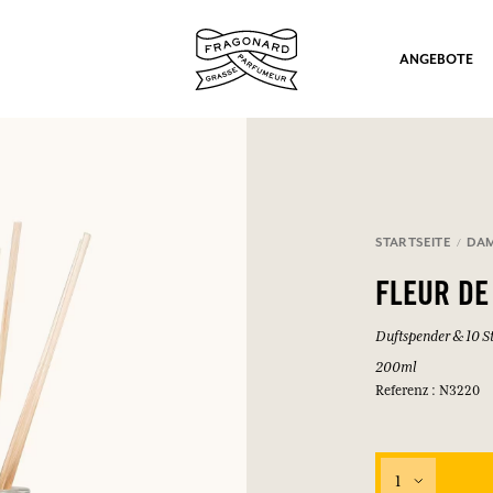
ANGEBOTE
STARTSEITE
DA
ation
FLEUR DE
Duftspender & 10 S
200ml
Referenz : N3220
nd Geschenke.
1