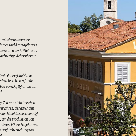
n mit einem besonders
Blumen und Aromapflanzen
lden Klima des Mittelmeers,
nd verfügt daher über ein
Ernte der Parfümblumen
 lokale Kulturen für die
bau von Duftpflanzen als
rt.
e Zeit von einheimischen
er Jahren, der durch den
cher Moleküle beschleunigt
t, um die Produktion von
 diese schönen Projekte und
er Parfümherstellung von
n!