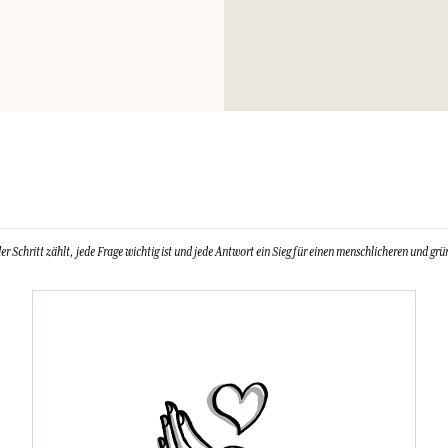
rauchen. Inhalt/V
Gemeinde entsorge
UFI: 86V0-S0GA-
Notfallnummer (+3
Schritt zählt, jede Frage wichtig ist und jede Antwort ein Sieg für einen menschlicheren und grün