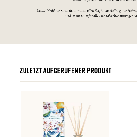
Grasse bleibt die Stadt der traditionellen Parfümherstellung, die Heim
und ist ein Muss für alle Liebhaber hochwertiger P
ZULETZT AUFGERUFENER PRODUKT