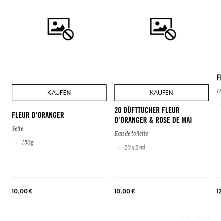
F
H
KAUFEN
KAUFEN
20 DÜFTTUCHER FLEUR
FLEUR D'ORANGER
D'ORANGER & ROSE DE MAI
Seife
Eau de toilette
150g
20 x 2 ml
10,00 €
10,00 €
1