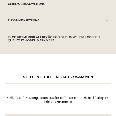
GEBRAUCHSANWEISUNG
AUGENKONTAKT VERMEIDEN.
ZUSAMMENSETZUNG
Alcohol denat. (SD Alcohol 39-C), Aqua (Water), Parfum (Fragrance),
Glycerin, Linalool, Limonene, Hydroxycitronellal, Citronellol,
PRODUKTMERKBLATT BEZÜGLICH DER UMWELTBEZOGENEN
Geraniol, Farnesol, Citral, Benzyl Benzoate.
QUALITÄTEN ODER MERKMALE
Diese Liste kann Änderungen unterzogen werden, bitte sehen Sie die
Informationstabelle
Verpackung des gekauften Produkts ein.
Bitte konsultieren Sie die Umweltqualitäten oder -merkmale, indem
Sie hier klicken
.
STELLEN SIE IHREN KAUF ZUSAMMEN
Stellen Sie Ihre Komposition aus der Reihe für ein noch reichhaltigeres
Erlebnis zusammen