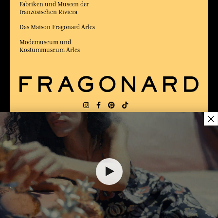
Fabriken und Museen der
französischen Riviera
Das Maison Fragonard Arles
Modemuseum und
Kostümmuseum Arles
×
LIEFERUNG:
FR
SPRACHE:
DE
25,00 €
ZUM BESTEN ONLINE-COMMERCE-SITE
2025 vom Magazin Capital gewählt