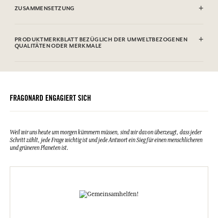
klarem Wasser ausspülen.
ZUSAMMENSETZUNG
Sodium Palmate, Sodium Palm Kernelate, Aqua (Water), Parfum
(Fragrance), Palm Kernel Acid, Argania Spinosa Kernel Oil, Glycerin,
PRODUKTMERKBLATT BEZÜGLICH DER UMWELTBEZOGENEN
Sodium Chloride, Tetrasodium Etidronate, Geraniol, Limonene,
QUALITÄTEN ODER MERKMALE
Linalool, CI 77891 (Titanium Dioxide).
Etuis
Verpackung recycelbar
Verpackungen, die keine Recyclingmaterialien enthalten
FRAGONARD ENGAGIERT SICH
Weil wir uns heute um morgen kümmern müssen, sind wir davon überzeugt, dass jeder
Schritt zählt, jede Frage wichtig ist und jede Antwort ein Sieg für einen menschlicheren
und grüneren Planeten ist.