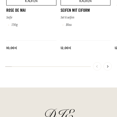
KAUFEN
KAUFEN
ROSE DE MAI
SEIFEN MIT EIFORM
Seife
Set 6 seifen
150g
Blau
10,00 €
12,00 €
1
DIE