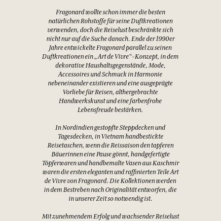
Fragonard wollte schon immer die besten
natürlichen Rohstoffe für seine Duftkreationen
verwenden, doch die Reiselust beschränkte sich
nicht nur auf die Suche danach. Ende der 1990er
Jahre entwickelte Fragonard parallel zu seinen
Duftkreationen ein „Art de Vivre“-Konzept, in dem
dekorative Haushaltsgegenstände, Mode,
Accessoires und Schmuck in Harmonie
nebeneinander existieren und eine ausgeprägte
Vorliebe für Reisen, althergebrachte
Handwerkskunst und eine farbenfrohe
Lebensfreude bestärken.
In Nordindien gestopfte Steppdecken und
Tagesdecken, in Vietnam handbestickte
Reisetaschen, wenn die Reissaison den tapferen
Bäuerinnen eine Pause gönnt, handgefertigte
Töpferwaren und handbemalte Vasen aus Kaschmir
waren die ersten eleganten und raffinierten Teile Art
de Vivre von Fragonard. Die Kollektionen werden
in dem Bestreben nach Originalität entworfen, die
in unserer Zeit so notwendig ist.
Mit zunehmendem Erfolg und wachsender Reiselust