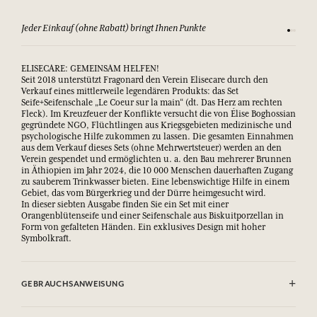
Jeder Einkauf (ohne Rabatt) bringt Ihnen Punkte
Sehen Si
ELISECARE: GEMEINSAM HELFEN!
Seit 2018 unterstützt Fragonard den Verein Elisecare durch den
Verkauf eines mittlerweile legendären Produkts: das Set
Seife+Seifenschale „Le Coeur sur la main“ (dt. Das Herz am rechten
Fleck). Im Kreuzfeuer der Konflikte versucht die von Élise Boghossian
gegründete NGO, Flüchtlingen aus Kriegsgebieten medizinische und
psychologische Hilfe zukommen zu lassen. Die gesamten Einnahmen
aus dem Verkauf dieses Sets (ohne Mehrwertsteuer) werden an den
Verein gespendet und ermöglichten u. a. den Bau mehrerer Brunnen
in Äthiopien im Jahr 2024, die 10 000 Menschen dauerhaften Zugang
zu sauberem Trinkwasser bieten. Eine lebenswichtige Hilfe in einem
Gebiet, das vom Bürgerkrieg und der Dürre heimgesucht wird.
In dieser siebten Ausgabe finden Sie ein Set mit einer
Orangenblütenseife und einer Seifenschale aus Biskuitporzellan in
Form von gefalteten Händen. Ein exklusives Design mit hoher
Symbolkraft.
GEBRAUCHSANWEISUNG
Kontakt mit den Augen vermeiden. Bei Augenkontakt mit reichlich