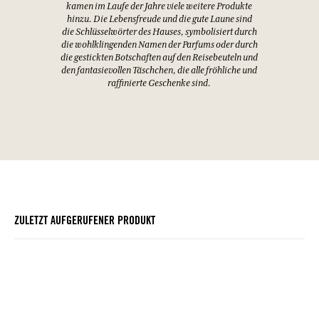
kamen im Laufe der Jahre viele weitere Produkte
hinzu. Die Lebensfreude und die gute Laune sind
die Schlüsselwörter des Hauses, symbolisiert durch
die wohlklingenden Namen der Parfums oder durch
die gestickten Botschaften auf den Reisebeuteln und
den fantasievollen Täschchen, die alle fröhliche und
raffinierte Geschenke sind.
ZULETZT AUFGERUFENER PRODUKT