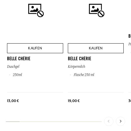
B
P
KAUFEN
KAUFEN
BELLE CHÉRIE
BELLE CHÉRIE
Duschgel
Körpermilch
250ml
Flasche 250 ml
13,00 €
19,00 €
3