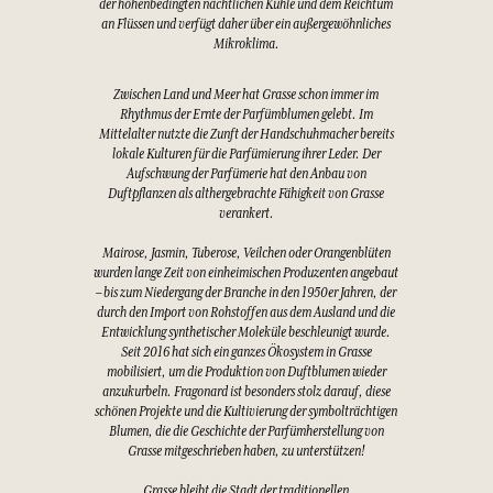
der höhenbedingten nächtlichen Kühle und dem Reichtum
an Flüssen und verfügt daher über ein außergewöhnliches
Mikroklima.
Zwischen Land und Meer hat Grasse schon immer im
Rhythmus der Ernte der Parfümblumen gelebt. Im
Mittelalter nutzte die Zunft der Handschuhmacher bereits
lokale Kulturen für die Parfümierung ihrer Leder. Der
Aufschwung der Parfümerie hat den Anbau von
Duftpflanzen als althergebrachte Fähigkeit von Grasse
verankert.
Mairose, Jasmin, Tuberose, Veilchen oder Orangenblüten
wurden lange Zeit von einheimischen Produzenten angebaut
– bis zum Niedergang der Branche in den 1950er Jahren, der
durch den Import von Rohstoffen aus dem Ausland und die
Entwicklung synthetischer Moleküle beschleunigt wurde.
Seit 2016 hat sich ein ganzes Ökosystem in Grasse
mobilisiert, um die Produktion von Duftblumen wieder
anzukurbeln. Fragonard ist besonders stolz darauf, diese
schönen Projekte und die Kultivierung der symbolträchtigen
Blumen, die die Geschichte der Parfümherstellung von
Grasse mitgeschrieben haben, zu unterstützen!
Grasse bleibt die Stadt der traditionellen