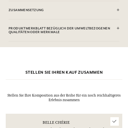
ENTFLAMMBAR: Nicht gegen Flammen sprühen.
.
ZUSAMMENSETZUNG
Alcohol denat. (SD Alcohol 39C), Parfum (Fragrance), Aqua (Water),
Linalool, Hydroxycitronellal, Benzyl Salicylate, Citronellol, Alpha-
PRODUKTMERKBLATT BEZÜGLICH DER UMWELTBEZOGENEN
Isomethyl Ionone, Limonene, Geraniol, Citral, Benzyl Benzoate. Diese
QUALITÄTEN ODER MERKMALE
Liste kann Änderungen unterzogen werden, bitte sehen Sie die
Verpackung des gekauften Produkts ein.
Informationstabelle
Bitte konsultieren Sie die Umweltqualitäten oder -merkmale, indem
Sie hier klicken
.
STELLEN SIE IHREN KAUF ZUSAMMEN
Stellen Sie Ihre Komposition aus der Reihe für ein noch reichhaltigeres
Erlebnis zusammen
BELLE CHÉRIE